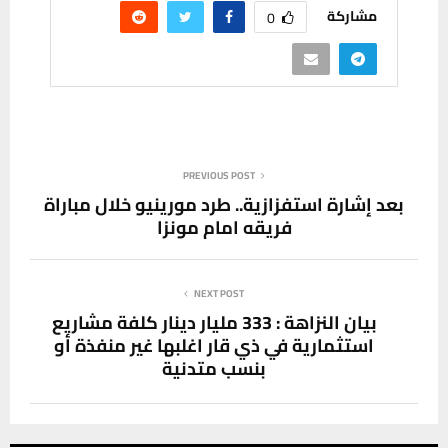
مشاركة
0
PREVIOUS POST
بعد إشارة استفزازية.. طرد مورينيو خلال مباراة
فريقه امام مونزا
NEXT POST
‏بيان النزاهة : 333 مليار دينار كلفة مشاريع
استثمارية في ذي قار اغلبها غير منفذة أو
بنسب متدنية‏