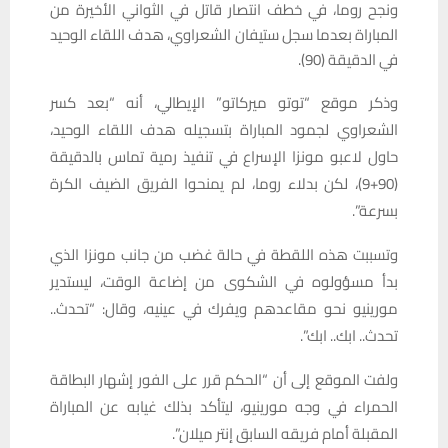
ونجح روما، في خطف انتصار قاتل في الثواني الأخيرة من
المباراة بعدما سجل ستيفان الشعراوي، هدف اللقاء الوحيد
في الدقيقة (90).
وذكر موقع “توتو ميركاتو” الإيطالي، أنه “بعد كسر
الشعراوي لجمود المباراة بتسجيله هدف اللقاء الوحيد،
حاول لاعبو مونزا الإسراع في تنفيذ رمية تماس بالدقيقة
(90+9)، لكن بدلاء روما، لم يمنحوا الفريق الضيف الكرة
بسرعة”.
وتسببت هذه اللقطة في حالة غضب من جانب مونزا الذي
بدأ مسؤولوه في الشكوى من إضاعة الوقت، ليستدير
مورينيو نحو مقاعدهم ويفرك في عينيه، وقال: “تحدث..
تحدث.. ابك.. ابك”.
ولفت الموقع إلى أن “الحكم قرر على الفور إشهار البطاقة
الحمراء في وجه مورينيو، ليتأكد بذلك غيابه عن المباراة
المقبلة أمام فريقه السابق إنتر ميلان”.