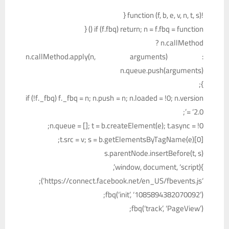
!function (f, b, e, v, n, t, s) {
if (f.fbq) return; n = f.fbq = function () {
n.callMethod ?
n.callMethod.apply(n, arguments) :
n.queue.push(arguments)
};
if (!f._fbq) f._fbq = n; n.push = n; n.loaded = !0; n.version
= ‘2.0’;
n.queue = []; t = b.createElement(e); t.async = !0;
t.src = v; s = b.getElementsByTagName(e)[0];
s.parentNode.insertBefore(t, s)
}(window, document, ‘script’,
‘https://connect.facebook.net/en_US/fbevents.js’);
fbq(‘init’, ‘1085894382070092’);
fbq(‘track’, ‘PageView’);