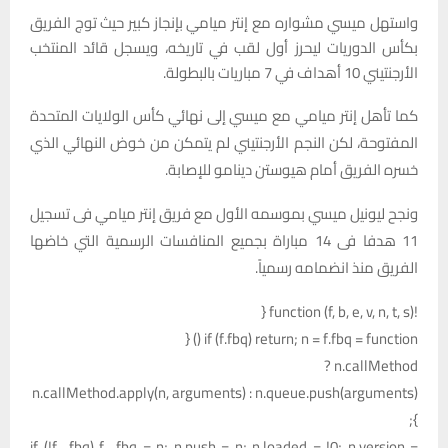
واستهل ميسي مشواره مع إنتر ميامي بإنجاز كبير حيث توج الفريق
بكأس الدوريات ليحرز أول لقب في تاريخه، ويسجل قائد المنتخب
الأرجنتيني 10 أهداف في 7 مباريات بالبطولة.
كما تأهل إنتر ميامي مع ميسي إلى نهائي كأس الولايات المتحدة
المفتوحة، لكن النجم الأرجنتيني لم يتمكن من خوض النهائي الذي
خسره الفريق أمام هيوستن دينامو للإصابة.
ونجح ليونيل ميسي بموسمه الأول مع فريق إنتر ميامي فى تسجيل
11 هدفا فى 14 مباراة بجميع المنافسات الرسمية التي خاضها
الفريق منذ انضمامه رسمياً.
!function (f, b, e, v, n, t, s) {
if (f.fbq) return; n = f.fbq = function () {
n.callMethod ?
n.callMethod.apply(n, arguments) : n.queue.push(arguments)
};
if (!f._fbq) f._fbq = n; n.push = n; n.loaded = !0; n.version =