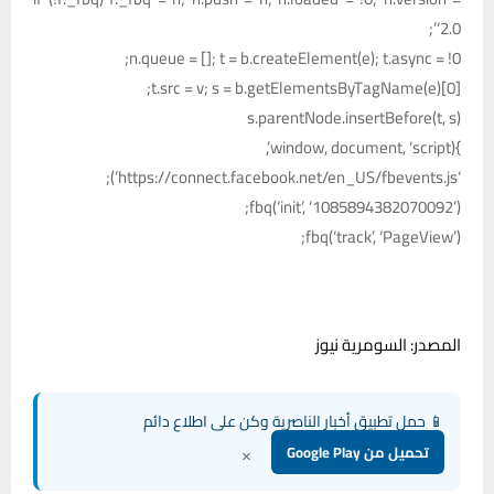
‘2.0’;
n.queue = []; t = b.createElement(e); t.async = !0;
t.src = v; s = b.getElementsByTagName(e)[0];
s.parentNode.insertBefore(t, s)
}(window, document, ‘script’,
‘https://connect.facebook.net/en_US/fbevents.js’);
fbq(‘init’, ‘1085894382070092’);
fbq(‘track’, ‘PageView’);
المصدر: السومرية نيوز
📱 حمل تطبيق أخبار الناصرية وكن على اطلاع دائم
×
تحميل من Google Play