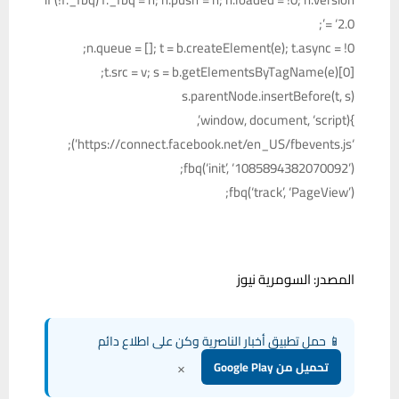
= ‘2.0’;
n.queue = []; t = b.createElement(e); t.async = !0;
t.src = v; s = b.getElementsByTagName(e)[0];
s.parentNode.insertBefore(t, s)
}(window, document, ‘script’,
‘https://connect.facebook.net/en_US/fbevents.js’);
fbq(‘init’, ‘1085894382070092’);
fbq(‘track’, ‘PageView’);
المصدر: السومرية نيوز
📱 حمل تطبيق أخبار الناصرية وكن على اطلاع دائم
×
تحميل من Google Play