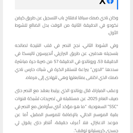
وكان نادي ضمك سباقا لافتتاح باب التسجيل عن طريق كيفن
نكودو في الدقيقة الثانية من الوقت بدل الضائع للشوط
الأول.
وفي الشوط الثاني، نجح النصر في قلب النتيجة لصالحه
بتسجيله هدفين، عن طريق البرازيلي أنديرسون تاليسكا في
الدقيقة 53، ورونالدو في الدقيقة 57 من ضربة حرة مباشرة
سددها “الدون” ببراعة لتستقر الكرة في شباك حارس نادي
ضمك الذي اكتفى بمتابعتها وهي تتهادى إلى مرماه.
وعقب المباراة، قال رونالدو الذي يرتبط بعقد مع النصر حتى
صيف العام 2025، عن مستقبله في تصريحات لشبكة قنوات
“SSC” السعودية: “ما هو مؤكد أنني سأواصل مع النصر في
بقية الموسم الحالي، بالإضافة للموسم المقبل، أما عن
موعد الاعتزال، فلا أعرف حقيقة، أنتظر حتى يقول لي
جسدي كريستيانو توقف”.