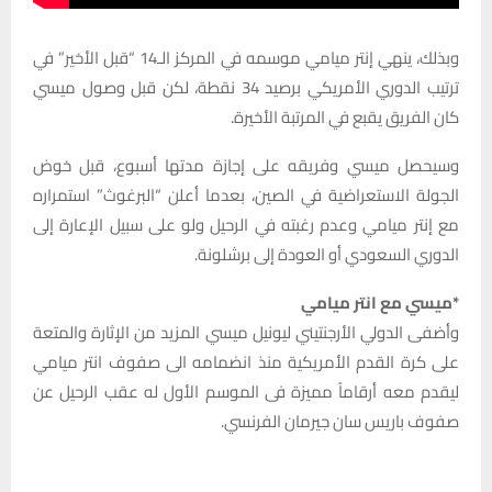
وبذلك، ينهي إنتر ميامي موسمه في المركز الـ14 “قبل الأخير” في
ترتيب الدوري الأمريكي برصيد 34 نقطة، لكن قبل وصول ميسي
كان الفريق يقبع في المرتبة الأخيرة.
وسيحصل ميسي وفريقه على إجازة مدتها أسبوع، قبل خوض
الجولة الاستعراضية في الصين، بعدما أعلن “البرغوث” استمراره
مع إنتر ميامي وعدم رغبته في الرحيل ولو على سبيل الإعارة إلى
الدوري السعودي أو العودة إلى برشلونة.
*ميسي مع انتر ميامي
وأضفى الدولي الأرجنتيني ليونيل ميسي المزيد من الإثارة والمتعة
على كرة القدم الأمريكية منذ انضمامه الى صفوف انتر ميامي
ليقدم معه أرقاماً مميزة فى الموسم الأول له عقب الرحيل عن
صفوف باريس سان جيرمان الفرنسي.