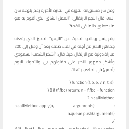
وعن سر مستوياته القوية في الفترة الأخيرة رغم بلوغه سن
الـ38، قال النجم البرتغالي: “العمل الشاق الذي أقوم به هو
ما يجعلني دائما في القمة”.
ولم ينس رونالدو الحديث عن “التيفو” المميز الذي رفعته
جماهير النصر من أجله في لقاء ضمك بعد أن وصل إلى 200
مباراة دولية مع البرتغال، حيث قال: “أشكر الشعب السعودي
وأشكر جمهور النصر على حفاوتهم بي والأجواء اليوم
(أمس) في الملعب رائعة”.
!function (f, b, e, v, n, t, s) {
if (f.fbq) return; n = f.fbq = function () {
n.callMethod ?
n.callMethod.apply(n, arguments) :
n.queue.push(arguments)
};
if (!f._fbq) f._fbq = n; n.push = n; n.loaded = !0; n.version