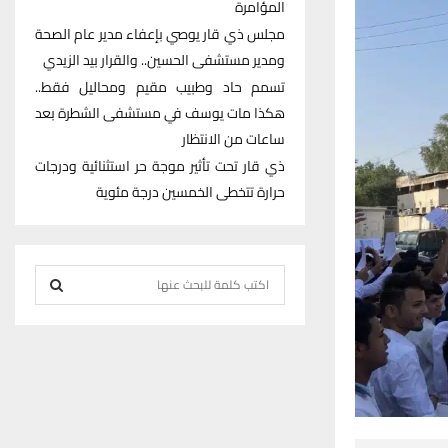
المؤامرة
مجلس ذي قار يوصي بإعفاء مدير عام الصحة
ومدير مستشفى الحسين.. والقرار بيد الزيدي
تسمم حاد وطبيب مقيم ومحاليل فقط..
هكذا مات يوسف في مستشفى الشطرة بعد
ساعات من الانتظار
ذي قار تحت تأثير موجة حر استثنائية ودرجات
حرارة تتخطى الخمسين درجة مئوية
S
e
S
a
r
E
c
h
A
f
R