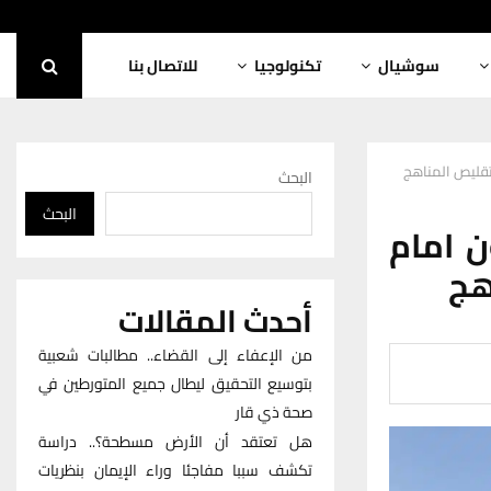
سوشيال
تكنولوجيا
للاتصال بنا
 تقليص المناهج
البحث
البحث
ن امام
هج
أحدث المقالات
من الإعفاء إلى القضاء.. مطالبات شعبية
بتوسيع التحقيق ليطال جميع المتورطين في
صحة ذي قار
هل تعتقد أن الأرض مسطحة؟.. دراسة
تكشف سببا مفاجئا وراء الإيمان بنظريات