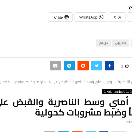
ع:
X
WhatsApp
طباعة
تلفزيون
ذي قار
0
ر الناصرية
واجب أمني وسط الناصرية والقبض على 14 متهماً وضبط مشروبات كحولية
ذاعة وتلفزيون الناصرية
ً وضبط مشروبات كحولية