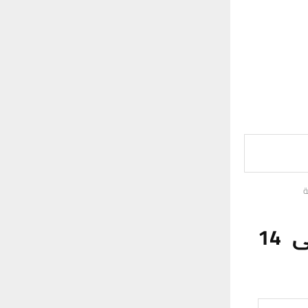
واجب أمني وسط الناصرية والقبض على 14