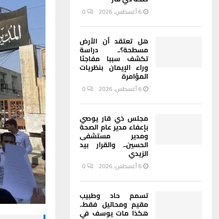
6 أغسطس، 2026
0
هل تعتقد أن الأرض
مسطحة؟.. دراسة
تكشف سببا مفاجئا
وراء الإيمان بنظريات
المؤامرة
6 أغسطس، 2026
0
مجلس ذي قار يوصي
بإعفاء مدير عام الصحة
ومدير مستشفى
الحسين.. والقرار بيد
الزيدي
6 أغسطس، 2026
0
تسمم حاد وطبيب
مقيم ومحاليل فقط..
هكذا مات يوسف في