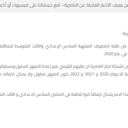
 كن أول من يعرف الأخبار العاجلة عن الناصرية– تابع حساباتنا على ف
شبك
 من طلبة الصفوف المنتهية السادس الإعدادي والثالث المتوسط للمطالبة
الذي تم ت
ن لشبكة اخبار الناصرية ان طلبهم الرئيسي هو إعادة المنهج السابق ومساوا
2020 و 2021 و 2022 كون المنهج مطول ولا يمكن اكماله حتى نهاية العام
ا الى ان هذا الامر يشكل ارهاقاً كبيرا للطلبة في الصفين السادس الاعدادي و