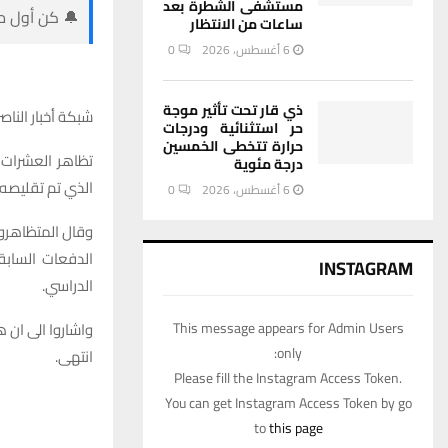
مستشفى الشطرة بعد
🔔 كن أول من
ساعات من الانتظار
6 أغسطس، 2026
0
ذي قار تحت تأثير موجة
شبكة أخبار الناصر
حر استثنائية ودرجات
حرارة تتخطى الخمسين
تظاهر العشرات 
درجة مئوية
الذي تم تقليصه في 
6 أغسطس، 2026
0
وقال المتظاهرون
INSTAGRAM
الدراسي.
This message appears for Admin Users
واشاروا الى ان ه
only:
انتهى.
Please fill the Instagram Access Token.
You can get Instagram Access Token by go
to
this page