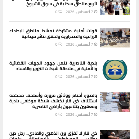
لأربع مناطق سكنية في سوق الشيوخ
7 أغسطس، 2026
0
قوات أمنية مشتركة تمشط مناطق البطحاء
الزراعية والصحراوية وتحقق نتائج ميدانية
7 أغسطس، 2026
0
بلدية الناصرية تثمن جهود الجهات القضائية
والأمنية في ملاحقة شبكات التزوير والفساد
7 أغسطس، 2026
0
بالصور: أختام ووثائق مزورة وأسلحة.. محكمة
استئناف ذي قار تكشف شبكة موظفي بلدية
ومعقبين يتلاعبون بأراضي الناصرية
7 أغسطس، 2026
0
ذي قار لا تفرّق بين الذهبي والعادي.. رجل دين
يطالب المسؤولين بالاستعانة بخبرات