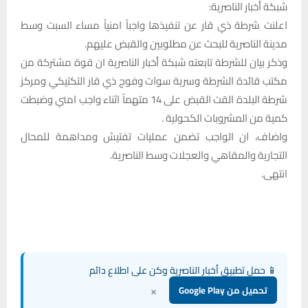
شبكة أخبار الناصرية:
اعلنت شرطة ذي قار عن تنفيذها واجباً امنياً مساء السبت وسط
مدينة الناصرية للبحث عن مطلوبين والقبض عليهم.
وذكر بيان للشرطة تابعته شبكة أخبار الناصرية ان قوة مشتركة من
مكتب قائدة الشرطة وسرية سوات وفوج ذي قار التكتيكي ومركز
شرطة البلدة القت القبض على 14 متهماً اثناء واجب امني وضبطت
كمية من المشروبات الكحولية .
واضاف، ان الواجب تضمن عمليات تفتيش ومداهمة للمحال
التجارية والمقاهي والعجلات وسط الناصرية.
انتهى.
📱 حمل تطبيق أخبار الناصرية وكن على اطلاع دائم
×
تحميل من Google Play