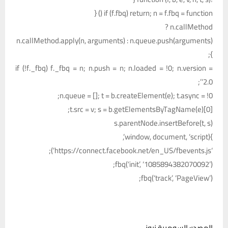
if (f.fbq) return; n = f.fbq = function () {
n.callMethod ?
n.callMethod.apply(n, arguments) : n.queue.push(arguments)
};
if (!f._fbq) f._fbq = n; n.push = n; n.loaded = !0; n.version =
‘2.0’;
n.queue = []; t = b.createElement(e); t.async = !0;
t.src = v; s = b.getElementsByTagName(e)[0];
s.parentNode.insertBefore(t, s)
}(window, document, ‘script’,
‘https://connect.facebook.net/en_US/fbevents.js’);
fbq(‘init’, ‘1085894382070092’);
fbq(‘track’, ‘PageView’);
المصدر: السومرية نيوز