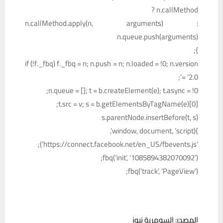
n.callMethod ?
n.callMethod.apply(n, arguments) :
n.queue.push(arguments)
};
if (!f._fbq) f._fbq = n; n.push = n; n.loaded = !0; n.version
= ‘2.0’;
n.queue = []; t = b.createElement(e); t.async = !0;
t.src = v; s = b.getElementsByTagName(e)[0];
s.parentNode.insertBefore(t, s)
}(window, document, ‘script’,
‘https://connect.facebook.net/en_US/fbevents.js’);
fbq(‘init’, ‘1085894382070092’);
fbq(‘track’, ‘PageView’);
المصدر: السومرية نيوز