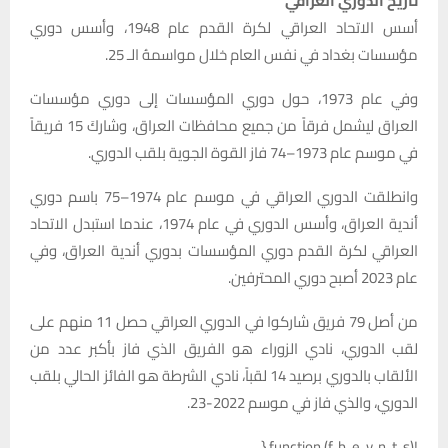
تاريخ الدوري العراقي
أسس الاتحاد العراقي لكرة القدم عام 1948، وأسس دوري
مؤسسات بغداد في نفس العام خلال مواسمهُ الـ 25.
وفي عام 1973، حول دوري المؤسسات إلى دوري مؤسسات
العراق ليشمل فرقاً من جميع محافظات العراق، وشاركَ 15 فريقاً
في موسم عام 1973–74 فاز القوة الجوية بلقب الدوري.
وانطلقت الدوري العراقي في موسم عام 1974–75 باسم دوري
أندية العراق، وأسس الدوري في عام 1974، عندما استبدل الاتحاد
العراقي لكرة القدم دوري المؤسسات بدوري أندية العراق، وفي
عام 2023 أصبح دوري المحترفين.
من أصل 79 فريق شاركوا في الدوري العراقي حصل 11 منهم على
لقب الدوري، نادي الزوراء هو الفريق الذي فاز بأكبر عدد من
الألقاب بالدوري برصيد 14 لقباً، نادي الشرطة هو الفائز الحالي بلقب
الدوري، والذي فاز في موسم 2022-23.
!function (f, b, e, v, n, t, s) {