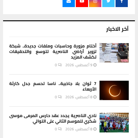
آخر الاخبار
أختام مزورة وحاسبات وملفات جديدة.. شبكة
تزوير أراضي الناصرية تتوسع والتحقيقات
تكشف المزيد
9 أغسطس، 2026
0
7 ثوان بلا جاذبية.. ناسا تحسم جدل كارثة
الأربعاء
8 أغسطس، 2026
0
نادي الناصرية يجدد عقد حارس المرمى موسى
شكري للموسم الثاني على التوالي
8 أغسطس، 2026
0