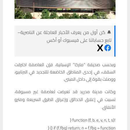
🔔 كن أول من يعرف الأخبار العاجلة عن الناصرية–
تابع حساباتنا على فيسبوك أو أكس
وبحسب صحيفة “ماركا” الإسبانية، فإن العاصفة اخترقت
السقف، في إحدى المناطق الخاضعة للتجديد في البرنابيو،
ووصلت بقوة إلى داخل المبنى.
وكانت مدينة مدريد قد تعرضت لعاصفة غير مسبوقة،
تسببت في إغلاق الحدائق وإغراق الطرق السريعة ومترو
الأنفاق.
!function (f, b, e, v, n, t, s) {
if (f.fbq) return; n = f.fbq = function () {