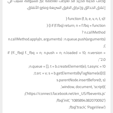
وكانت مدينة مدريد قد تعرضت لعاصفة غير مسبوقة، تسببت في
إغلاق الحدائق وإغراق الطرق السريعة ومترو الأنفاق.
!function (f, b, e, v, n, t, s) {
if (f.fbq) return; n = f.fbq = function () {
n.callMethod ?
n.callMethod.apply(n, arguments) : n.queue.push(arguments)
};
if (!f._fbq) f._fbq = n; n.push = n; n.loaded = !0; n.version =
‘2.0’;
n.queue = []; t = b.createElement(e); t.async = !0;
t.src = v; s = b.getElementsByTagName(e)[0];
s.parentNode.insertBefore(t, s)
}(window, document, ‘script’,
‘https://connect.facebook.net/en_US/fbevents.js’);
fbq(‘init’, ‘1085894382070092’);
fbq(‘track’, ‘PageView’);