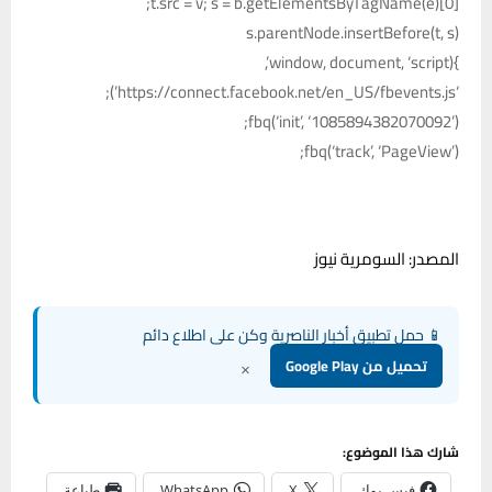
t.src = v; s = b.getElementsByTagName(e)[0];
s.parentNode.insertBefore(t, s)
}(window, document, ‘script’,
‘https://connect.facebook.net/en_US/fbevents.js’);
fbq(‘init’, ‘1085894382070092’);
fbq(‘track’, ‘PageView’);
المصدر: السومرية نيوز
📱 حمل تطبيق أخبار الناصرية وكن على اطلاع دائم
×
تحميل من Google Play
شارك هذا الموضوع:
فيس بوك
X
WhatsApp
طباعة