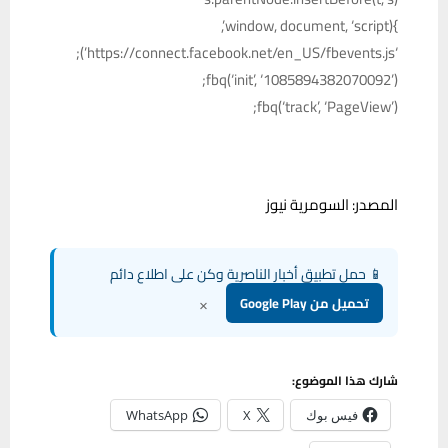
}(window, document, ‘script’,
‘https://connect.facebook.net/en_US/fbevents.js’);
fbq(‘init’, ‘1085894382070092’);
fbq(‘track’, ‘PageView’);
المصدر: السومرية نيوز
📱 حمل تطبيق أخبار الناصرية وكن على اطلاع دائم
×
تحميل من Google Play
شارك هذا الموضوع:
فيس بوك
X
WhatsApp