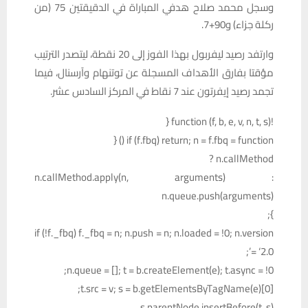
وسجل محمد صلاح هدفي المباراة في الدقيقتين 75 (من
ركلة جزاء) و90+7.
وارتفد رصيد ليفربول بهذا الفوز إلى 20 نقطة، ليتصدر الترتيب
مؤقتا بفارق الأهداف المسجلة عن توتنهام وآرسنال، فيما
تجمد رصيد إيفرتون عند 7 نقاط في المركز السادس عشر.
!function (f, b, e, v, n, t, s) {
if (f.fbq) return; n = f.fbq = function () {
n.callMethod ?
n.callMethod.apply(n, arguments) :
n.queue.push(arguments)
};
if (!f._fbq) f._fbq = n; n.push = n; n.loaded = !0; n.version
= ‘2.0’;
n.queue = []; t = b.createElement(e); t.async = !0;
t.src = v; s = b.getElementsByTagName(e)[0];
s.parentNode.insertBefore(t, s)