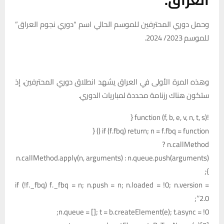
وحمل دوري المحترفين للموسم الحالي اسم “دوري نجوم العراق”
للموسم 2023/ 2024.
وهذه المرة الأولى في العراق يشهد انطلاق دوري المحترفين، إذ
ستكون هناك رزنامة محددة لمباريات الدوري.
!function (f, b, e, v, n, t, s) {
if (f.fbq) return; n = f.fbq = function () {
n.callMethod ?
n.callMethod.apply(n, arguments) : n.queue.push(arguments)
};
if (!f._fbq) f._fbq = n; n.push = n; n.loaded = !0; n.version =
‘2.0’;
n.queue = []; t = b.createElement(e); t.async = !0;