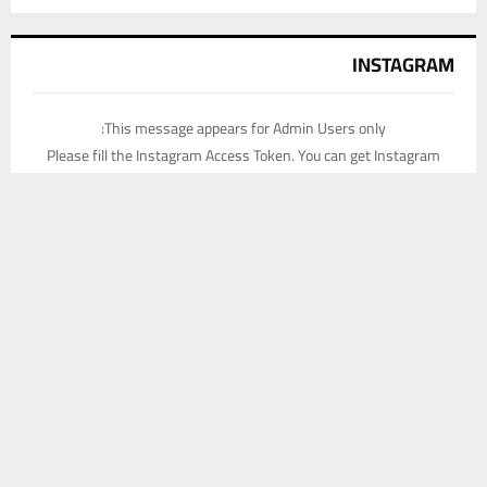
INSTAGRAM
This message appears for Admin Users only:
Please fill the Instagram Access Token. You can get Instagram
Access Token by go to
this page
يستخدم هذا الموقع ملفات تعريف الارتباط لتحسين تجربتك. سنفترض أنك
موافق على هذا، ولكن يمكنك إلغاء الاشتراك إذا كنت ترغب في ذلك.
موافق
قراءة المزيد