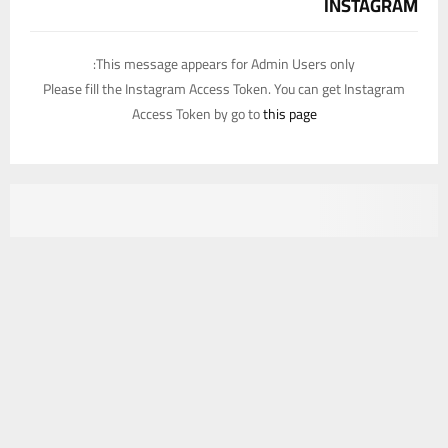
INSTAGRAM
This message appears for Admin Users only:
Please fill the Instagram Access Token. You can get Instagram
Access Token by go to
this page
يستخدم هذا الموقع ملفات تعريف الارتباط لتحسين تجربتك. سنفترض أنك
موافق على هذا، ولكن يمكنك إلغاء الاشتراك إذا كنت ترغب في ذلك.
موافق
قراءة المزيد