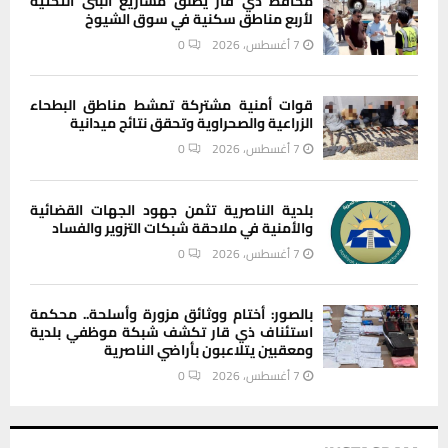
محافظ ذي قار يطلق مشاريع البنى التحتية
لأربع مناطق سكنية في سوق الشيوخ
7 أغسطس، 2026
0
قوات أمنية مشتركة تمشط مناطق البطحاء
الزراعية والصحراوية وتحقق نتائج ميدانية
7 أغسطس، 2026
0
بلدية الناصرية تثمن جهود الجهات القضائية
والأمنية في ملاحقة شبكات التزوير والفساد
7 أغسطس، 2026
0
بالصور: أختام ووثائق مزورة وأسلحة.. محكمة
استئناف ذي قار تكشف شبكة موظفي بلدية
ومعقبين يتلاعبون بأراضي الناصرية
7 أغسطس، 2026
0