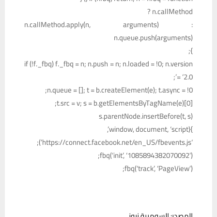
n.callMethod ?
n.callMethod.apply(n, arguments) :
n.queue.push(arguments)
};
if (!f._fbq) f._fbq = n; n.push = n; n.loaded = !0; n.version
= ‘2.0’;
n.queue = []; t = b.createElement(e); t.async = !0;
t.src = v; s = b.getElementsByTagName(e)[0];
s.parentNode.insertBefore(t, s)
}(window, document, ‘script’,
‘https://connect.facebook.net/en_US/fbevents.js’);
fbq(‘init’, ‘1085894382070092’);
fbq(‘track’, ‘PageView’);
المصدر: السومرية نيوز