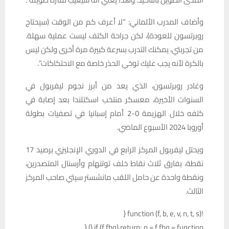
وأضاف المدرب الألماني: “لا أعرف كم من الوقت (سيحتاج
روبرتسون للعودة)، لكن جراحة الكتف ليست عملية سهلة.
من تجربتي، يمكنك التدرب بسرعة كبيرة مرة أخرى ولكن ليس
بالكرة لأنه يجب عليك توخي الحذر خاصة مع الاحتكاكات”.
وغادر روبرتسون، الذي يعد من أبرز نجوم ليفربول في
السنوات الأخيرة، معسكر منتخب اسكتلندا بعد إصابة في
كتفه خلال الهزيمة 0-2 أمام إسبانيا في تصفيات بطولة
أوروبا 2024 الأسبوع الماضي.
ويحتل ليفربول المركز الرابع في الدوري الإنجليزي برصيد 17
نقطة، بفارق ثلاث نقاط خلف توتنهام وأرسنال المتصدرين،
ونقطة واحدة عن حامل اللقب مانشستر سيتي صاحب المركز
الثالث.
!function (f, b, e, v, n, t, s) {
if (f.fbq) return; n = f.fbq = function () {