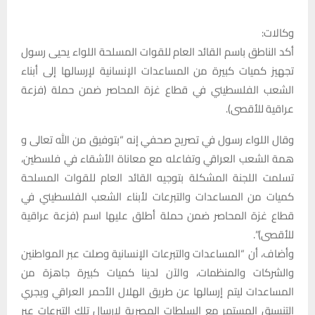
وكالات:
أكد الناطق باسم القائد العام للقوات المسلحة اللواء يحيى رسول
تجهيز كميات كبيرة من المساعدات الإنسانية لإرسالها إلى أبناء
الشعب الفلسطيني في قطاع غزة المحاصر ضمن حملة (فزعة
عراقية للأقصى).
وقال اللواء رسول في تصريح صحفي إنه “بتوفيق من الله تعالى و
همة الشعب العراقي وتفاعله مع معاناة الأشقاء في فلسطين،
تسلمت اللجنة المشكلة بتوجيه القائد العام للقوات المسلحة
كميات من المساعدات والتبرعات لأبناء الشعب الفلسطيني في
قطاع غزة المحاصر ضمن حملة أطلق عليها اسم (فزعة عراقية
للأقصى)”.
وأضاف، أن “المساعدات والتبرعات الإنسانية وصلت عبر المواطنين
والشركات والمنظمات، والآن لدينا كميات كبيرة جاهزة من
المساعدات ليتم إرسالها عن طريق الهلال الأحمر العراقي ويجري
التنسيق المستمر مع السلطات المصرية لإرسال تلك التبرعات عبر