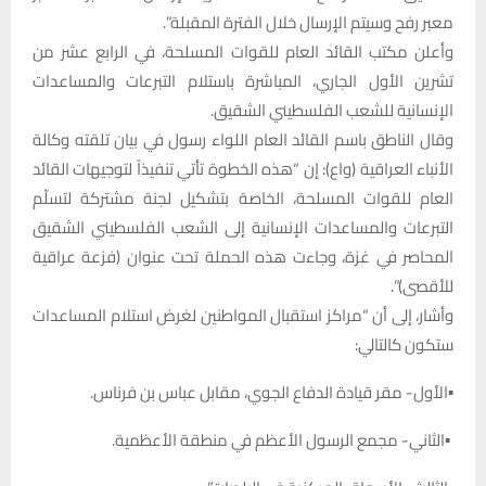
معبر رفح وسيتم الإرسال خلال الفترة المقبلة”.
وأعلن مكتب القائد العام للقوات المسلحة، في الرابع عشر من
تشرين الأول الجاري، المباشرة باستلام التبرعات والمساعدات
الإنسانية للشعب الفلسطيني الشقيق.
وقال الناطق باسم القائد العام اللواء رسول في بيان تلقته وكالة
الأنباء العراقية (واع): إن “هذه الخطوة تأتي تنفيذاً لتوجيهات القائد
العام للقوات المسلحة، الخاصة بتشكيل لجنة مشتركة لتسلّم
التبرعات والمساعدات الإنسانية إلى الشعب الفلسطيني الشقيق
المحاصر في غزة، وجاءت هذه الحملة تحت عنوان (فزعة عراقية
للأقصى)”.
وأشار، إلى أن “مراكز استقبال المواطنين لغرض استلام المساعدات
ستكون كالتالي:
▪الأول- مقر قيادة الدفاع الجوي، مقابل عباس بن فرناس.
▪الثاني- مجمع الرسول الأعظم في منطقة الأعظمية.