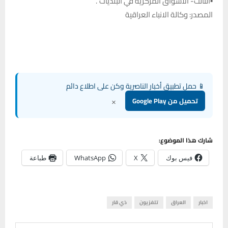
▪الثالث- الأسواق المركزية في البلديات”.
المصدر: وكالة الانباء العراقية
📱 حمل تطبيق أخبار الناصرية وكن على اطلاع دائم
×
تحميل من Google Play
شارك هذا الموضوع:
فيس بوك
X
WhatsApp
طباعة
اخبار
العراق
تلفزيون
ذي قار