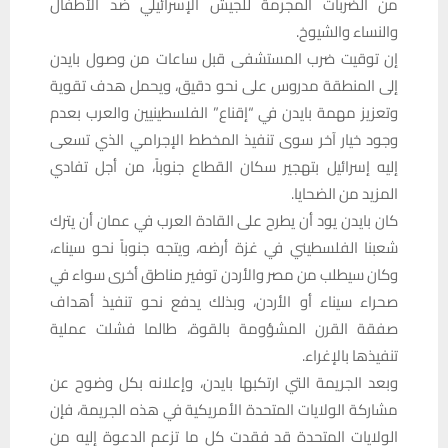
من الضربات المجرمة للجيش الإسرائيلي ضد الأطفال
والنساء والشيوخ.
إن توقيت ضرب المستشفى قبل ساعات من وصول بايدن
إلى المنطقة مدروس على نحو دقيق، ويحمل هدف تقوية
وتعزيز مهمة بايدن في “إقناع” الفلسطينيين والعرب بعدم
وجود خيار آخر سوى تنفيذ المخطط الإجرامي الذي تسعى
إليه إسرائيل بتهجير سكان القطاع جنوباً، من أجل تفادي
المزيد من الضحايا.
كان بايدن يود أن يطرح على القادة العرب في عمان أن يترك
شعبنا الفلسطيني في غزة أرضه، ويتجه جنوباً نحو سيناء،
وكان سيطلب من مصر والأردن توفير مناطق أخرى سواء في
صحراء سيناء أو الأردن، وبذلك يدفع نحو تنفيذ أهداف
صفقة القرن المشؤومة بالقوة، طالما فشلت عملية
تنفيذها بالإغراء.
وبعد الجريمة التي ارتكبها بايدن، وإعلانه بكل وضوح عن
مشاركة الولايات المتحدة الأمريكية في هذه الجريمة، فإن
الولايات المتحدة قد فقدت كل ما تزعم الدعوة إليه من