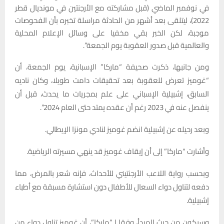
في نوفمبر الماضي (قبل مشاركته مع الأرجنتين في مونديال قطر
2022)، ليتلقى بعد أشهر من الحادثة مراسلة تخبره بأن الفحوصات
موجبة، لكن الخبر بقي مخفيا على وسائل الإعلام المحلية
والعالمية قبل صدور العقوبة يوم الجمعة”.
ومن جانبها، ذكرت صحيفة “ماركا” الإسبانية، يوم الجمعة، أن
“غوميز تعرض للعقوبة بعد تحقيقات دامت طويلا، وكان ناديه
السابق، إشبيلية الإسباني على علم بمجريات ما يحدث، قبل أن
ينفصل عنه في 2023 رغم أن عقده يمتد حتى العام 2024”.
وبعد رحيله عن إشبيلية انضم غوميز لنادي مونزا الإيطالي.
وأشارت “ماركا” إلى أن إيقاف غوميز قد ينهي مسيرته الرياضية.
وبحسب رواية اللاعب الأرجنتيني للأحداث، فإنه شعر بالمرض، مما
دفعه لتناول دواء السعال للأطفال دون استشارة مسبقة مع أطباء
إشبيلية.
وسيكون من حيث المبدأ، وفقا لـ”ماركا”، أن غوميز تناول دواء من