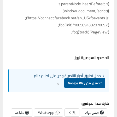
s.parentNode.insertBefore(t, s)
}(window, document, ‘script’,
‘https://connect.facebook.net/en_US/fbevents.js’);
fbq(‘init’, ‘1085894382070092’);
fbq(‘track’, ‘PageView’);
المصدر: السومرية نيوز
📱 حمل تطبيق أخبار الناصرية وكن على اطلاع دائم
×
تحميل من Google Play
شارك هذا الموضوع:
فيس بوك
X
WhatsApp
طباعة