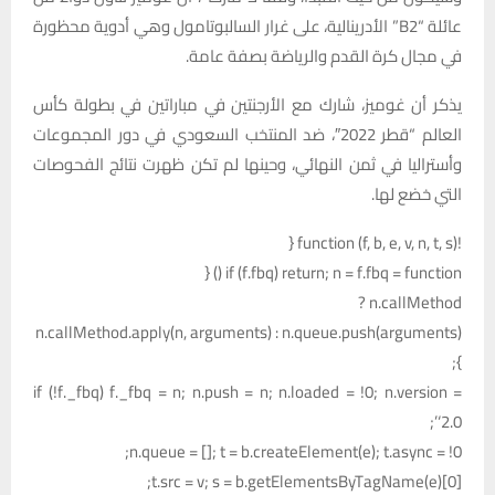
عائلة “B2” الأدرينالية، على غرار السالبوتامول وهي أدوية محظورة
في مجال كرة القدم والرياضة بصفة عامة.
يذكر أن غوميز، شارك مع الأرجنتين في مباراتين في بطولة كأس
العالم “قطر 2022″، ضد المنتخب السعودي في دور المجموعات
وأستراليا في ثمن النهائي، وحينها لم تكن ظهرت نتائج الفحوصات
التي خضع لها.
!function (f, b, e, v, n, t, s) {
if (f.fbq) return; n = f.fbq = function () {
n.callMethod ?
n.callMethod.apply(n, arguments) : n.queue.push(arguments)
};
if (!f._fbq) f._fbq = n; n.push = n; n.loaded = !0; n.version =
‘2.0’;
n.queue = []; t = b.createElement(e); t.async = !0;
t.src = v; s = b.getElementsByTagName(e)[0];