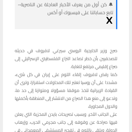
🔔 كن أول من يعرف الأخبار العاجلة عن الناصرية–
تابع حساباتنا على فيسبوك أو أكس
صرح وزير الخارجية الروسي سيرغي لافروف في حديثه
للصحفيين بأن خطر تصاعد النزاع الفلسطيني الإسرائيلي إلى
صراع إقليمي مرتفع للغاية.
كما رفض لافروف إلقاء اللوم على إيران في كل شيء،
مشددا على أن روسيا تعتبر تلك المحاولات استفزازا، وترى أن
القيادة الإيرانية تتخذ موقفا مسؤولا ومتوازنا إلى حد ما،
وتدعو إلى منع هذا الصراع من الانتشار إلى المنطقة بأكملها
والدول المجاورة.
على الجانب الآخر، وبسبب تصريحات بايدن المخزية التي يعلن
فيها صراحة عن وقوفه إلى جانب مجرمي الحرب، وإرهاب
الدولة، ويلقي باللوم في تفجير المستشفى المعمداني في