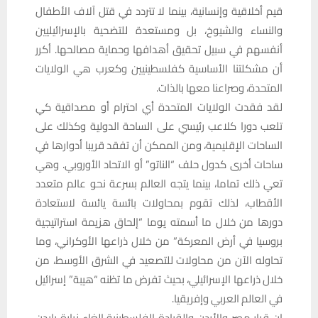
قيم أخلاقية وإنسانية، بينما لا تتردد في قتل آلاف الأطفال
والنساء والشيوخ، بل ومستعدة للتضحية بالإسرائيليين
أنفسهم في سبيل تحقيق أهدافها وحماية مصالحها. أكرر
أن مشكلتنا الأساسية كفلسطينيين وكعرب هي الولايات
المتحدة، وصراعنا معها بالذات.
لقد فقدت الولايات المتحدة أي احترام أو مصداقية كي
تلعب دورا كلاعب رئيسي على الساحة الدولية وكذلك على
الساحات الإقليمية، ومن الممكن أن تفقد قريبا أدوارها في
ساحات أخرى كدول حلف “الناتو” أو الاتحاد الأوروبي. وهي
تعي ذلك تماما، بينما يتجه العالم بسرعة نحو عالم متعدد
الأقطاب، لذلك تقوم بمحاولات بائسة يائسة لاستعادة
دورها من خلال ما أسمته يوما “إلحاق هزيمة استراتيجية
بروسيا في أرض المعركة” من خلال ذراعها الأوكراني، وما
تحاوله الآن من محاولات للتصعيد في الشرق الأوسط، من
خلال ذراعها الإسرائيلي، بحيث تفرض ما تظنه “هيبة” إسرائيل
في العالم العربي وإفريقيا.
إن قرار مصر والأردن والقيادة الفلسطينية إلغاء زيارة بايدن