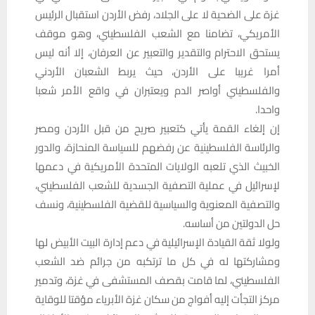
غزة على الضحية لا على الجلاد، رفض الأردن استقبال الرئيس
الأمريكي، تضامنا مع الشعب الفلسطيني، وهو موقف
يستحق الاحترام والتقدير والتعبير عن العرفان، إلا أنه ليس
أمرا غريبا على الأردن، حيث يربط الشعبان الأردني
والفلسطيني أواصر الدم ويعتبران في واقع الأمر شعبا
واحدا.
إن إلغاء القمة يأتي كتعبير صريح من قبل الأردن ومصر
والرئاسة الفلسطينية عن رفضهم للسياسة المنحازة، والدور
الخبيث الذي تلعبه الولايات المتحدة الأمريكية في دعمها
لإسرائيل في عملية التصفية الجسدية للشعب الفلسطيني،
والتصفية المعنوية والسياسية للقضية الفلسطينية، ونسف
حل الدولتين من أساسه.
ولولا ثقة القيادة الإسرائيلية في دعم إدارة البيت الأبيض لها
ومشاركتها له في كل ما ترتكبه من جرائم ضد الشعب
الفلسطيني، لما قامت بقصف المستشفى في غزة، وتدمير
مركز التجأت إليه أفواج من سكان غزة الأبرياء مؤقتا للوقاية