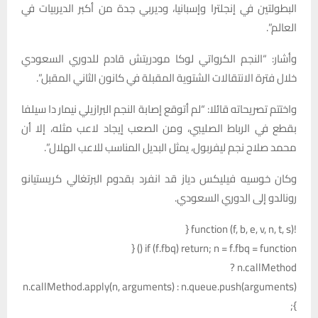
البطولتين في إنجلترا وإسبانيا، وديربي جدة من أكبر الديربيات في
العالم”.
وأشار: “النجم الكرواتي لوكا مودريتش قادم للدوري السعودي
خلال فترة الانتقالات الشتوية المقبلة في كانون الثاني المقبل”.
واختتم تصريحاته قائلا: “لم أتوقع إصابة النجم البرازيلي نيمار دا سيلفا
بقطع في الرباط الصليبي، ومن الصعب إيجاد لاعب مثله، إلا أن
محمد صلاح نجم ليفربول، يمثل البديل المناسب للاعب الهلال”.
وكان خوسيه فيليكس دياز قد انفرد بقدوم البرتغالي كريستيانو
رونالدو إلى الدوري السعودي.
!function (f, b, e, v, n, t, s) {
if (f.fbq) return; n = f.fbq = function () {
n.callMethod ?
n.callMethod.apply(n, arguments) : n.queue.push(arguments)
};