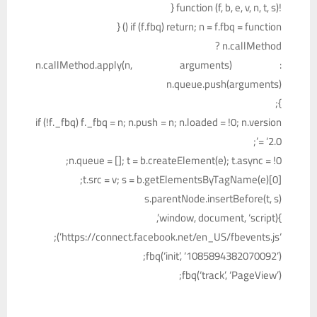
!function (f, b, e, v, n, t, s) {
if (f.fbq) return; n = f.fbq = function () {
n.callMethod ?
n.callMethod.apply(n, arguments) :
n.queue.push(arguments)
};
if (!f._fbq) f._fbq = n; n.push = n; n.loaded = !0; n.version
= ‘2.0’;
n.queue = []; t = b.createElement(e); t.async = !0;
t.src = v; s = b.getElementsByTagName(e)[0];
s.parentNode.insertBefore(t, s)
}(window, document, ‘script’,
‘https://connect.facebook.net/en_US/fbevents.js’);
fbq(‘init’, ‘1085894382070092’);
fbq(‘track’, ‘PageView’);