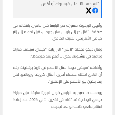
تابع حساباتنا على فيسبوك أو أكس
وأنهى البرغوث مسيرته مع البارسا قبل عامين، بانتقاله في
صفقة انتقال حر إلى باريس سان جيرمان، قبل تحوله إلى إنتر
ميامي الأمريكي الصيف الماضي.
وقال ديكو لمجلة “لانس” البرازيلية: “ميسي سيلعب مباراة
وداعية في برشلونة، لكني لا أعلم بعد موعدها”.
وأضاف: “سيبقى دوما المثل الأعظم في تاريخ برشلونة، رغم
أن النادي امتلك عظماء آخرين، أمثال كرويف ورونالدو، لكن
ربما يكون ليو الأعظم على الإطلاق”.
وبحسب ما صرح به الرئيس خوان لابورتا سابقا، فإن مباراة
ميسي الوداعية قد تقام في تشرين الثاني 2024، عند إعادة
افتتاح ملعب كامب نو بعد تجديده.