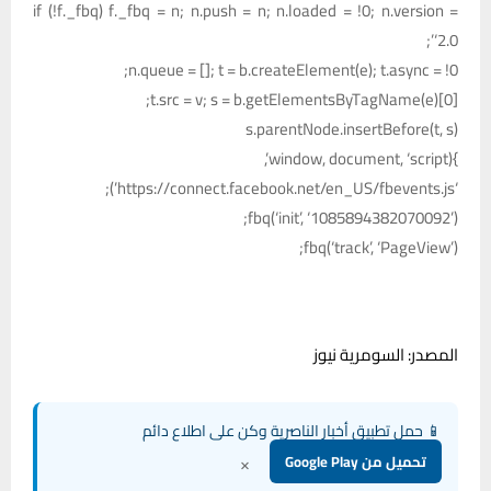
if (!f._fbq) f._fbq = n; n.push = n; n.loaded = !0; n.version =
‘2.0’;
n.queue = []; t = b.createElement(e); t.async = !0;
t.src = v; s = b.getElementsByTagName(e)[0];
s.parentNode.insertBefore(t, s)
}(window, document, ‘script’,
‘https://connect.facebook.net/en_US/fbevents.js’);
fbq(‘init’, ‘1085894382070092’);
fbq(‘track’, ‘PageView’);
المصدر: السومرية نيوز
📱 حمل تطبيق أخبار الناصرية وكن على اطلاع دائم
×
تحميل من Google Play