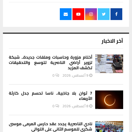
آخر الاخبار
أختام مزورة وحاسبات وملفات جديدة.. شبكة
تزوير أراضي الناصرية تتوسع والتحقيقات
تكشف المزيد
9 أغسطس، 2026
0
7 ثوان بلا جاذبية.. ناسا تحسم جدل كارثة
الأربعاء
8 أغسطس، 2026
0
نادي الناصرية يجدد عقد حارس المرمى موسى
شكري للموسم الثاني على التوالي