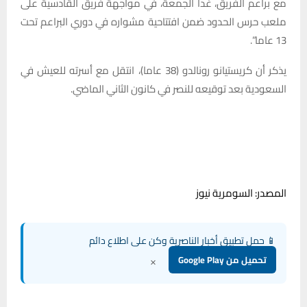
مع براعم الفريق، غدا الجمعة، في مواجهة فريق القادسية على
ملعب حرس الحدود ضمن افتتاحية مشواره في دوري البراعم تحت
13 عاما”.
يذكر أن كريستيانو رونالدو (38 عاما)، انتقل مع أسرته للعيش في
السعودية بعد توقيعه للنصر في كانون الثاني الماضي.
المصدر: السومرية نيوز
📱 حمل تطبيق أخبار الناصرية وكن على اطلاع دائم
×
تحميل من Google Play