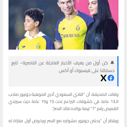
🔔 كن أول من يعرف الأخبار العاجلة عن الناصرية– تابع
حساباتنا على فيسبوك أو أكس
وقالت الصحيفة، أن “النادي السعودي أدرج الموهبة جونيور صاحب
الـ13 عاما، في كشوفات البراعم تحت 13 و15 عاما، حيث سيرتدي
القميص رقم “7” تيمنا بوالده قائد النصر”.
وينتظر أن “يدشن جونيور مشواره مع النصر ويخوض أول مباراة له