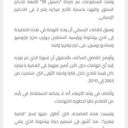
وتمت المدفوعات عبر شركة “داسنيل 95” التابعة للحكم
السابق، وانتهت بخسارة الأخير مركزه رقم 2 في التحكيم
الإسباني.
وسبق للقضاء الإسباني أن وجه التهمة في هذه الفضيحة
إلى نادي برشلونة ورئيسيه السابقين جوزيب ماريا بارتوميو
وساندرو روسيل، على غرار نيغريرا وابنه.
وأوضح القاضي المكلف بالتحقيق أن لابورتا الذي لم توجه
إليه أي اتهامات حتى الآن، أصبح متهما في القضية باعتباره
كان رئيسا للنادي خلال فترة ولايته الأولى التي استمرت من
2003 إلى 2010.
وأضاف في بيانه الأربعاء أنه لا يمكنه الاستفادة، في رأيه،
من التقادم، نظرا لخطورة الاتهامات.
وتسببت هذه الفضيحة، التي أطلق عليها اسم “قضية
نيغريرا”، منذ أشهر في تسميم حياة برشلونة الذي ينفي