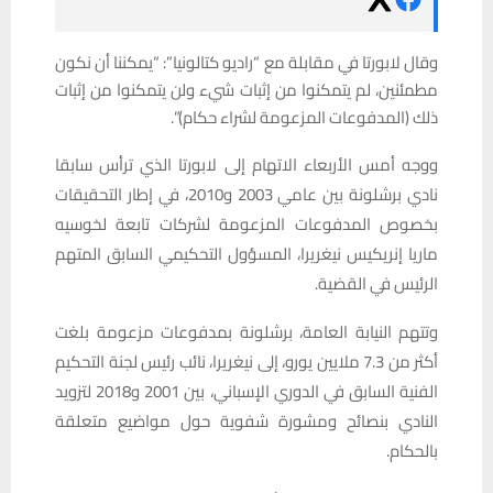
وقال لابورتا في مقابلة مع “راديو كتالونيا”: “يمكننا أن نكون
مطمئنين، لم يتمكنوا من إثبات شيء ولن يتمكنوا من إثبات
ذلك (المدفوعات المزعومة لشراء حكام)”.
ووجه أمس الأربعاء الاتهام إلى لابورتا الذي ترأس سابقا
نادي برشلونة بين عامي 2003 و2010، في إطار التحقيقات
بخصوص المدفوعات المزعومة لشركات تابعة لخوسيه
ماريا إنريكيس نيغريرا، المسؤول التحكيمي السابق المتهم
الرئيس في القضية.
وتتهم النيابة العامة، برشلونة بمدفوعات مزعومة بلغت
أكثر من 7.3 ملايين يورو، إلى نيغريرا، نائب رئيس لجنة التحكيم
الفنية السابق في الدوري الإسباني، بين 2001 و2018 لتزويد
النادي بنصائح ومشورة شفوية حول مواضيع متعلقة
بالحكام.