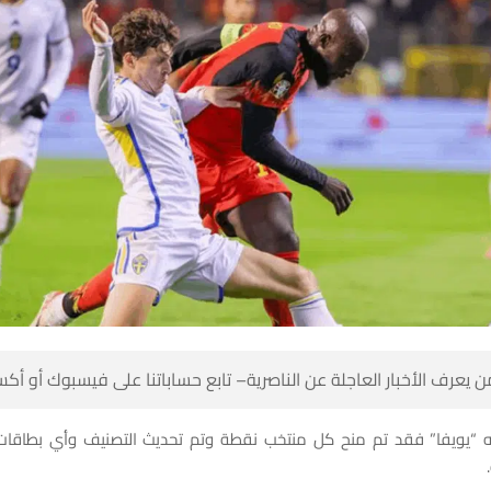
 كن أول من يعرف الأخبار العاجلة عن الناصرية– تابع حساباتنا على ف
لنه “يويفا” فقد تم منح كل منتخب نقطة وتم تحديث التصنيف وأي بطاق