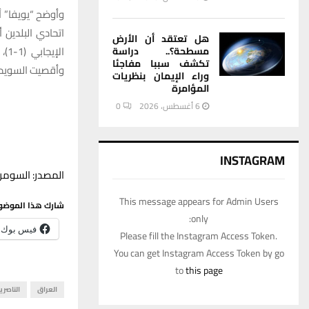
وأوضح “يويفا” أ
اتحادي البلدين 
هل تعتقد أن الأرض
ال
مسطحة؟.. دراسة
تكشف سببا مفاجئا
وأقصيت السويد 
وراء الإيمان بنظريات
المؤامرة
6 أغسطس، 2026
0
INSTAGRAM
المصدر: السومري
This message appears for Admin Users
شارك هذا الموضو
only:
فيس بوك
Please fill the Instagram Access Token.
You can get Instagram Access Token by go
to
this page
العراق
الناصري