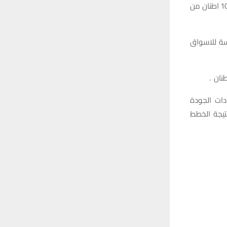
اعلنت شركة اور العامة اليوم الخميس عن تجهيز الاسواق المحلية في محافظة بغداد بـ 10 اطنان من
اسة للاسواق
دات الجودة
تيجة الخطط