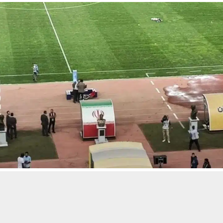
حسين تجربتك. سنفترض أنك موافق على هذا، ولكن يمكنك إلغاء الاشتراك إذا كنت
 من يعرف الأخبار العاجلة عن الناصرية– تابع حساباتنا على فيسبوك أو