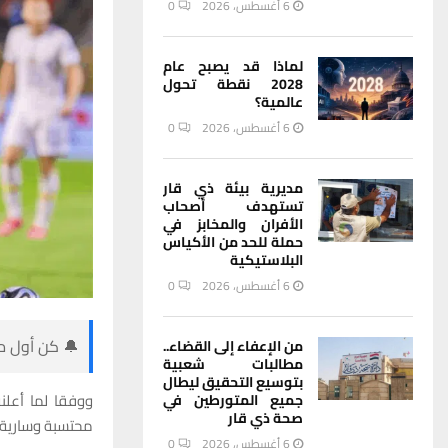
6 أغسطس، 2026
0
لماذا قد يصبح عام
2028 نقطة تحول
عالمية؟
6 أغسطس، 2026
0
مديرية بيئة ذي قار
تستهدف أصحاب
الأفران والمخابز في
حملة للحد من الأكياس
البلاستيكية
6 أغسطس، 2026
0
🔔 كن أول من
من الإعفاء إلى القضاء..
مطالبات شعبية
بتوسيع التحقيق ليطال
ووفقا لما أعل
جميع المتورطين في
صحة ذي قار
محتسبة وسارية.
6 أغسطس، 2026
0