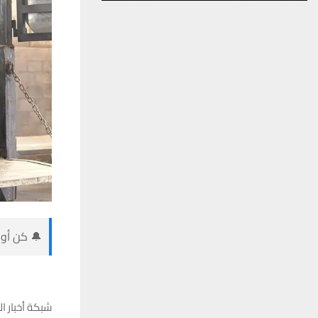
🔔 كن أول
شبكة أخبار ال