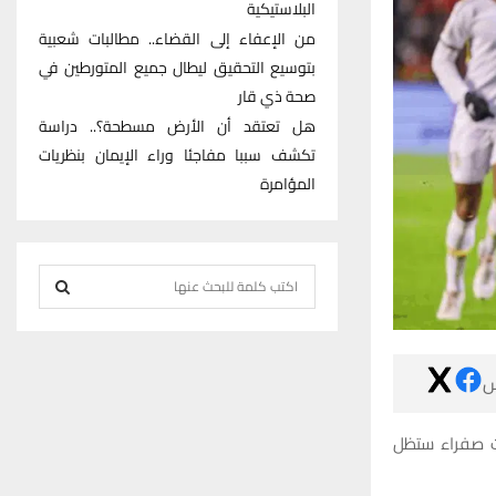
البلاستيكية
من الإعفاء إلى القضاء.. مطالبات شعبية
بتوسيع التحقيق ليطال جميع المتورطين في
صحة ذي قار
هل تعتقد أن الأرض مسطحة؟.. دراسة
تكشف سببا مفاجئا وراء الإيمان بنظريات
المؤامرة
S
e
S
a
r
E

c
h
A
ووفقا لما أع
f
R
o