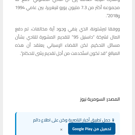
مجموعه أكثر من 7.3 مليون يورو لنيغريرا، بين عامي 1994
و2018”.
ووفقا لبرشلونة، الذي ينفي وجود أية مخالفات، تم دفع
المال لشركة “داسنيل 95” لتقديم المشورة للنادي بشأن
مسائل التحكيم. لكن القضاء الإسباني يعتقد أن هذه
المبالغ “قد تكون استُخدمت من أجل تقديم رشى للحكام”.
المصدر: السومرية نيوز
📱 حمل تطبيق أخبار الناصرية وكن على اطلاع دائم
×
تحميل من Google Play