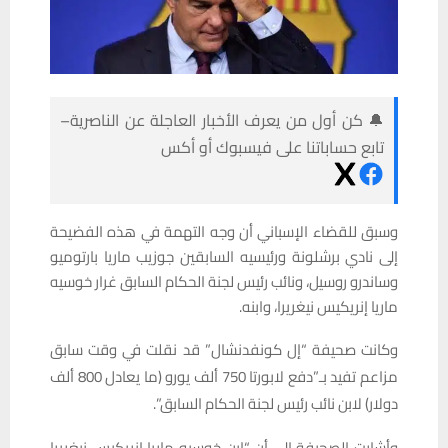
🔔 كن أول من يعرف الأخبار العاجلة عن الناصرية–
تابع حساباتنا على فيسبوك أو أكس
وسبق للقضاء الإسباني أن وجه التهمة في هذه الفضيحة
إلى نادي برشلونة ورئيسيه السابقين جوزيب ماريا بارتوميو
وساندرو روسيل، ونائب رئيس لجنة الحكام السابق غرار خوسيه
ماريا إنريكيس نيغريرا، وابنه.
وكانت صحيفة “إل كونفدنشال” قد نقلت في وقت سابق
مزاعم تفيد بـ”دفع لابورتا 750 ألف يورو (ما يعادل 800 ألف
دولار) لابن نائب رئيس لجنة الحكام السابق”.
وأشارت الصحيفة إلى أن “ابن خوسيه ماريا إنريكيس نيغريرا