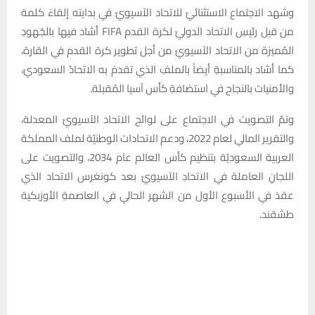
وشهد الاجتماع الاستثنائيّ للاتحاد الآسيويّ في بدايته إلقاءَ كلمة
من قبل رئيسِ الاتحاد الدوليّ لكرة القدم FIFA أشاد فيها بالجُهودِ
المُميزة من الاتحاد الآسيويّ من أجل تطوير كرة القدم في القارة،
كما أشاد بالمناسبةِ أيضاً بالملفِ الذي تقدمَ به الاتحادُ السعوديّ،
والأمنيات بالنجاح في استضافةِ كأس آسيا المُقبلة.
وتمّ التصويت في الاجتماع على لوائح الاتحاد الآسيويّ المعدلة،
والتقرير المالي لعام 2022، ودعم الاتحادات الوطنيّة لملف المملكة
العربية السعوديّة بتنظيم كأس العالم عام 2034، والتصويت على
اللجانِ العاملة في الاتحادِ الآسيويّ بعد كونغرس الاتحاد الذي
عقدَ في الأسبوع الأول من الشهر الحالي في العاصمةِ الأوزبكية
طشقند.