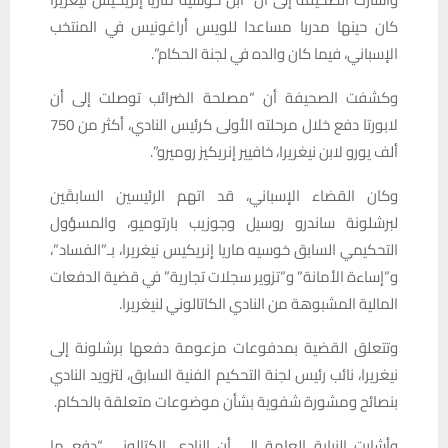
كان حينها مدربا مساعدا للويس أراغونيس في المنتخب
الإسباني، فيما كان والده في لجنة الحكام”.
وكشفت الصحيفة أن “مصلحة الضرائب توصلت إلى أن
لابورتا دفع خلال مرحلته الأولى كرئيس النادي، أكثر من 750
ألف يورو لابن نيغريرا، خافيير إنريكيز روميرو”.
وكان القضاء الإسباني، قد اتهم الرئيسين السابقَين
لبرشلونة ساندرو روسيل وجوزيب بارتوميو، والمسؤول
التحكيمي السابق خوسيه ماريا إنريكيس نيغريرا، بـ”الفساد”،
و”إساءة الأمانة” و”تزوير سجلات تجارية” في قضية الدفعات
المالية المشبوهة من النادي الكاتالوني لنيغريرا.
وتتعلق القضية بمدفوعات مزعومة دفعها برشلونة إلى
نيغريرا، نائب رئيس لجنة التحكيم الفنية السابق، لتزويد النادي
بنصائح ومشورة شفوية بشأن موضوعات متعلقة بالحكام.
وأشارت النيابة العامة إلى أن النادي الكتالوني “دفع ما