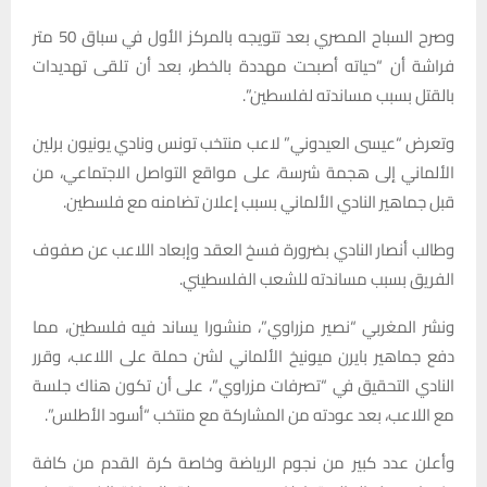
وصرح السباح المصري بعد تتويجه بالمركز الأول في سباق 50 متر
فراشة أن “حياته أصبحت مهددة بالخطر، بعد أن تلقى تهديدات
بالقتل بسبب مساندته لفلسطين”.
وتعرض “عيسى العيدوني” لاعب منتخب تونس ونادي يونيون برلين
الألماني إلى هجمة شرسة، على مواقع التواصل الاجتماعي، من
قبل جماهير النادي الألماني بسبب إعلان تضامنه مع فلسطين.
وطالب أنصار النادي بضرورة فسخ العقد وإبعاد اللاعب عن صفوف
الفريق بسبب مساندته للشعب الفلسطيني.
ونشر المغربي “نصير مزراوي”، منشورا يساند فيه فلسطين، مما
دفع جماهير بايرن ميونيخ الألماني لشن حملة على اللاعب، وقرر
النادي التحقيق في “تصرفات مزراوي”، على أن تكون هناك جلسة
مع اللاعب، بعد عودته من المشاركة مع منتخب “أسود الأطلس”.
وأعلن عدد كبير من نجوم الرياضة وخاصة كرة القدم من كافة