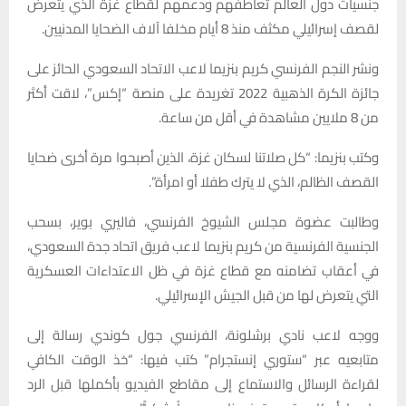
جنسيات دول العالم تعاطفهم ودعمهم لقطاع غزة الذي يتعرض
لقصف إسرائيلي مكثف منذ 8 أيام مخلفا آلاف الضحايا المدنيين.
ونشر النجم الفرنسي كريم بنزيما لاعب الاتحاد السعودي الحائز على
جائزة الكرة الذهبية 2022 تغريدة على منصة “إكس”، لاقت أكثر
من 8 ملايين مشاهدة في أقل من ساعة.
وكتب بنزيما: “كل صلاتنا لسكان غزة، الذين أصبحوا مرة أخرى ضحايا
القصف الظالم، الذي لا يترك طفلا أو امرأة”.
وطالبت عضوة مجلس الشيوخ الفرنسي، فاليري بوير، بسحب
الجنسية الفرنسية من كريم بنزيما لاعب فريق اتحاد جدة السعودي،
في أعقاب تضامنه مع قطاع غزة في ظل الاعتداءات العسكرية
التي يتعرض لها من قبل الجيش الإسرائيلي.
ووجه لاعب نادي برشلونة، الفرنسي جول كوندي رسالة إلى
متابعيه عبر “ستوري إنستجرام” كتب فيها: “خذ الوقت الكافي
لقراءة الرسائل والاستماع إلى مقاطع الفيديو بأكملها قبل الرد