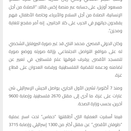
مسعود أوزيل، على حسابه عبر منصة إكس قائلا: “الصلاة من أجل
الإنسانية، الصلاة من أجل السلام والأبرياء، وخاصة الأطفال، فهم
يفقدون حياتهم في الحرب على كلا الجانبين.. إنه أمر مفجع للغاية
ومحزن”.
وكان الدولي المصري محمد النني قد غير صورة البروفايل الشخصي
له على مواقع التواصل الاجتماعي بإزالة صورته ووضع صورة
للمسجد الأقصى يرفرف فوقها علم فلسطين، في تعبير عن
تضامنه ودعمه للقضية الفلسطينية ورفضه العدوان على قطاع
غزة.
ومنذ 7 أكتوبر/ تشرين الأول الجاري، يواصل الجيش الإسرائيلي شن
غارات على غزة، ما أدى إلى مقتل 2670 فلسطينيا، وإصابة 9600
آخرين، بحسب وزارة الصحة.
فيما أسفرت العملية التي أطلقتها “حماس” تحت اسم عملية
“طوفان الأقصى” عن مقتل أكثر من 1300 إسرائيلي وإصابة 3715