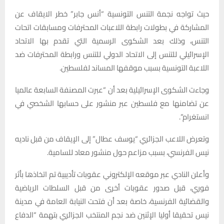
حيث تواجه نجمة التنس التونسية “أنس جابر” خطر الايقاف عن
المشاركة في بطولات رابطة اللاعبات المحترفات ومسابقات اتحات
التنس، وذلك بعد الشكوى الرسمية التي تقدم بها الاتحاد
الإسرائيلي للتنس إلى الاتحاد الدولي للتنس ورابطة المحترفات ضد
اللاعبة التونسية بسبب موقفها المساند لفلسطين.
وجاءت الشكوى الإسرائيلية بعد أن “عبرت المصنفة السابعة عالميا
عن تضامنها مع فلسطين عبر منشور على حسابها الشخصي في
انستغرام”.
وتعرض اللاعب الجزائري “يوسف عطال” إلى الإيقاف من قبل ناديه
نيس الفرنسي، بسبب مزاعم حول منشور معاد للسامية.
وأعلن النادي عبر موقعه الإلكتروني عقوبات تأديبية تم اتخاذها بأثر
فوري، قبل صدور عقوبات أخرى من قبل السلطات الرياضية
والقضائية الفرنسية، خاصة بعد أن فتحت النيابة العامة في مدينة
نيس تحقيقا أوليا الإثنين ضد نجم المنتخب الجزائري بتهمة “الدفاع