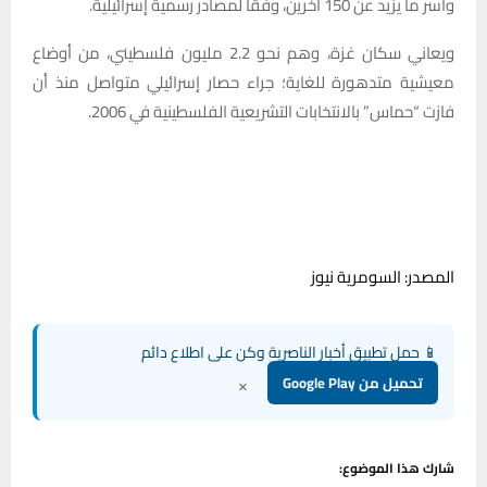
وأسر ما يزيد عن 150 آخرين، وفقا لمصادر رسمية إسرائيلية.
ويعاني سكان غزة، وهم نحو 2.2 مليون فلسطيني، من أوضاع
معيشية متدهورة للغاية؛ جراء حصار إسرائيلي متواصل منذ أن
فازت “حماس” بالانتخابات التشريعية الفلسطينية في 2006.
المصدر: السومرية نيوز
📱 حمل تطبيق أخبار الناصرية وكن على اطلاع دائم
×
تحميل من Google Play
شارك هذا الموضوع: