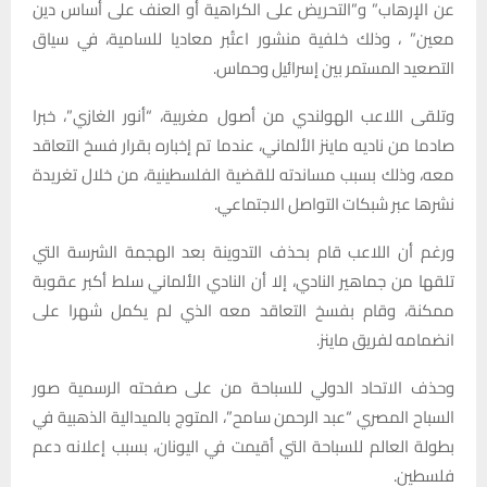
عن الإرهاب” و”التحريض على الكراهية أو العنف على أساس دين
معين” ، وذلك خلفية منشور اعتُبر معاديا للسامية، في سياق
التصعيد المستمر بين إسرائيل وحماس.
وتلقى اللاعب الهولندي من أصول مغربية، “أنور الغازي”، خبرا
صادما من ناديه ماينز الألماني، عندما تم إخباره بقرار فسخ التعاقد
معه، وذلك بسبب مساندته للقضية الفلسطينية، من خلال تغريدة
نشرها عبر شبكات التواصل الاجتماعي.
ورغم أن اللاعب قام بحذف التدوينة بعد الهجمة الشرسة التي
تلقها من جماهير النادي، إلا أن النادي الألماني سلط أكبر عقوبة
ممكنة، وقام بفسخ التعاقد معه الذي لم يكمل شهرا على
انضمامه لفريق ماينز.
وحذف الاتحاد الدولي للسباحة من على صفحته الرسمية صور
السباح المصري “عبد الرحمن سامح”، المتوج بالميدالية الذهبية في
بطولة العالم للسباحة التي أقيمت في اليونان، بسبب إعلانه دعم
فلسطين.