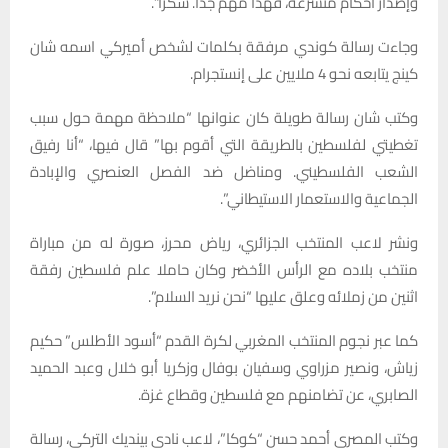
وإصدار أحكام متسرعة، فهذا مهم جداً. شكراً”.
وجاءت رسالة كوندي مرفقة بكلمات لشخص أميركي اسمه شان
كينج يتابعه نحو 4 ملايين على إنستجرام.
وكتب شان رسالة طويلة كان عنوانها “ملاحظة مهمة حول سبب
تغطيتي لفلسطين بالطريقة التي أقوم بها” قال فيها، “أنا رفيق
الشعب الفلسطيني. ومناضل ضد الفصل العنصري والإبادة
الجماعية والاستعمار الاستيطاني”.
ونشر لاعب المنتخب الجزائري، رياض محرز، صورة له من مباراة
منتخب بلاده مع الرأس الأخضر وكان حاملا علم فلسطين رفقة
اثنين من زملائه وعلق عليها “نحن نريد السلام”.
كما عبر نجوم المنتخب المغربي لكرة القدم “أسود الأطلس” حكيم
زياش، ونصير مزراوي وسفيان بوفال وزكريا أبو خلال وعبد الحميد
الصابري، عن تضامنهم مع فلسطين وقطاع غزة.
وكتب المصري أحمد حسن “كوكا”، لاعب نادي بينديك التركي، رسالة