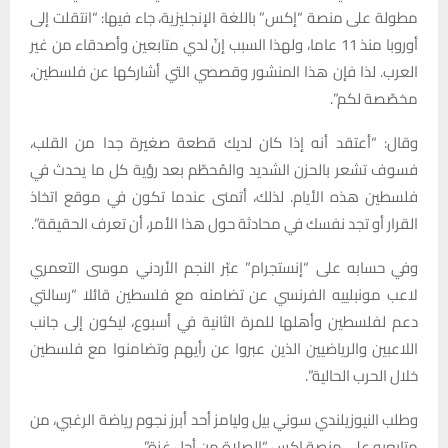
مطولة على منصة “إكس” باللغة الإنجليزية، جاء فيها: “انتقلت إلى
أوروبا منذ 11 عاما، ولهذا السبب إنّ لدي متابعين وأصدقاء من غير
العرب. لذا فإن هذا المنشور وقصصي التي أشاركها عن فلسطين،
مخصّصة لكم”.
وقال: “أعتقد أنه إذا كان لديك قطعة صغيرة جدا من القلب،
فسوف تشعر بالحزن الشديد والمُحطّم بعد رؤية كل ما يحدث في
فلسطين هذه الأيام. لذلك، أتمنى عندما تكون في موقع اتخاذ
القرار أو تجد نفسك في محادثة حول هذا الأمر، أن تعرف الحقيقة”.
وفي حسابه على “إنستجرام” عبّر النجم الأردني موسى التعمري
لاعب مونبلييه الفرنسي عن تضامنه مع فلسطين قائلا “رسالتي
دعم لفلسطين وأهلها للمرة الثانية في أسبوع، ليكون إلى جانب
اللاعبين والرياضيين الذين عبروا عن رأيهم وتضامنوا مع فلسطين
خلال الحرب الحالية”.
وطلب النيوزيلندي سوني بيل وليامز أحد أبرز نجوم رياضة الرغبي، من
متابعيه على منصة إكس “الصلاة من أجل غزة”.