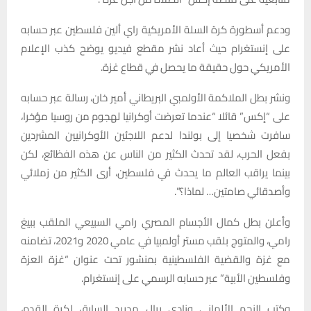
ودعم أسطورة كرة السلة الأمريكية راي ألين فلسطين عبر حسابه
على إنستغرام حيث أعاد نشر مقطع فيديو يوضح كذب الإعلام
الأمريكي حول حقيقة ما يحصل في قطاع غزة.
ونشر بطل الملاكمة الأولمبي البريطاني أمير خان، رسالة عبر حسابه
على “إكس” قائلا “عندما تعرضت أوكرانيا لهجوم من روسيا مؤخرا،
سافرت شخصيا إلى بولندا لدعم اللاجئين الأوكرانيين المشردين
بفعل الحرب، لقد تحدث الكثير من الناس عن هذه الفظائع، لكن
بينما يراقب العالم ما يحدث في فلسطين، أرى الكثير من زملائي
وأصدقائي صامتين… لماذا؟”.
وأعلن بطل كمال الأجسام المصري رامي السبيعي الملقب ببيغ
رامي، والمتوج بلقب مستر أولمبيا في عامي 2020 و2021، تضامنه
مع غزة والقضية الفلسطينية بمنشور تحت عنوان “غزة العزة
وفلسطين الأبية” عبر حسابه الرسمي على إنستغرام.
وكتب النجم الألماني ونادي ريال مدريد السابق لكرة القدم،