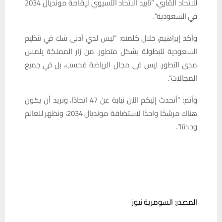
للاتحاد القاري، “تأييد الاتحاد الآسيوي لإقامة مونديال 2034
في السعودية”.
وأكد إبراهيم، خلال كلمته: “ليس لدي أدنى شك في تنظيم
السعودية للبطولة بشكل متطور. من زار المملكة يلمس
مدى التطور. ليس في مجال الرياضة فحسب، بل في جميع
المجالات”.
وأتم: “أتحدث إليكم الآن نيابة عن 47 اتحادًا، ونريد أن يكون
هناك مرشحًا واحدًا لاستضافة مونديال 2034، ونظهر للعالم
وحدتنا”.
المصدر: السومرية نيوز