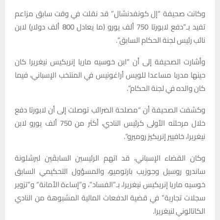
وكانت صحيفة “إل كونفدنشال” قد نقلت في وقت سابق مزاعم
تفيد بـ”دفع لابورتا 750 ألف يورو (ما يعادل 800 ألف دولار) لابن
نائب رئيس لجنة الحكام السابق”.
وأشارت الصحيفة إلى أن “ابن خوسيه ماريا إنريكيس نيغريرا كان
حينها مدربا مساعدا للويس أراغونيس في المنتخب الإسباني، فيما
كان والده في لجنة الحكام”.
وكشفت الصحيفة أن “مصلحة الضرائب توصلت إلى أن لابورتا دفع
خلال مرحلته الأولى كرئيس النادي، أكثر من 750 ألف يورو لابن
نيغريرا، خافيير إنريكيز روميرو”.
وكان القضاء الإسباني، قد اتهم الرئيسين السابقَين لبرشلونة
ساندرو روسيل وجوزيب بارتوميو، والمسؤول التحكيمي السابق
خوسيه ماريا إنريكيس نيغريرا، بـ”الفساد”، و”إساءة الأمانة” و”تزوير
سجلات تجارية” في قضية الدفعات المالية المشبوهة من النادي
الكاتالوني لنيغريرا.