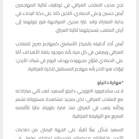
نجح مدرب المنتخب العراقي في توظيف ثنائية المهاجمين
أيمن حسين وعلي الحمادي، اللذين كانا على دكة البدلاء في
بداية المباراة، وقد غيّرا مجرى المواجهة فور نزولهما إلى
أرض الملعب، بتسجيلهما ثنائية العراق.
أيمن أكد أحقيته بالمركز الأساسي كمهاجم صريح للمنتخب
العراقي ويبرهن في كل مرة بأنه موجود بلغة الأهداف، أمّا
علي الحمادي فتَوَّج مجهوده بهدف اليوم في شباك الأردن؛
ليؤكد هو الآخر بأنه مهاجم المستقبل للكرة العراقية.
*مهارة دانيلو
لاعب ساندفيورد النرويجي، دانيلو السعيد، لعب ثاني مباراة له
مع المنتخب العراقي؛ لكن بمجرد مشاهدة مستوياته تشعر
وكأنه يلعب في العراق منذ فترة طويلة، نظرًا لتأقلمه
السريع مع التوليفة العراقية.
السعيد شكّل عبئًا ثقيلًا على الجهة اليمنى من دفاعات
الأردن باختراقاته وعرضياته وتمريراته لزملائه، وفعل في