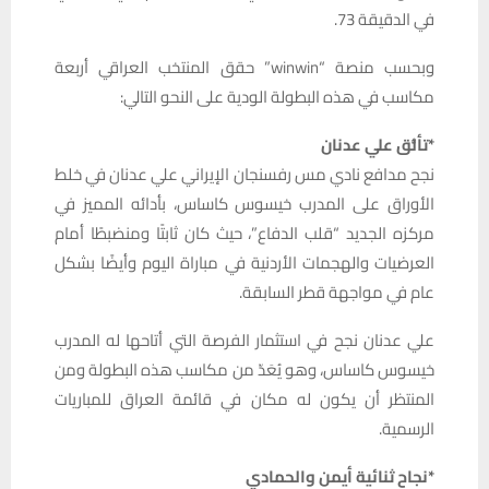
في الدقيقة 73.
وبحسب منصة “winwin” حقق المنتخب العراقي أربعة
مكاسب في هذه البطولة الودية على النحو التالي:
*تألُّق علي عدنان
نجح مدافع نادي مس رفسنجان الإيراني علي عدنان في خلط
الأوراق على المدرب خيسوس كاساس، بأدائه المميز في
مركزه الجديد “قلب الدفاع”، حيث كان ثابتًا ومنضبطًا أمام
العرضيات والهجمات الأردنية في مباراة اليوم وأيضًا بشكل
عام في مواجهة قطر السابقة.
علي عدنان نجح في استثمار الفرصة التي أتاحها له المدرب
خيسوس كاساس، وهو يُعَدّ من مكاسب هذه البطولة ومن
المنتظر أن يكون له مكان في قائمة العراق للمباريات
الرسمية.
*نجاح ثنائية أيمن والحمادي