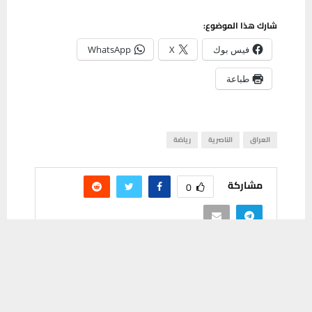
شارك هذا الموضوع:
فيس بوك
X
WhatsApp
طباعة
العراق
الناصرية
رياضة
مشاركة
0
يستخدم هذا الموقع ملفات تعريف الارتباط لتحسين تجربتك. سنفترض أنك
موافق على هذا، ولكن يمكنك إلغاء الاشتراك إذا كنت ترغب في ذلك.
موافق
قراءة المزيد
PREVIOUS POST