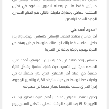
مباراتين فقط ما لم يفعله لاعبون سبقوه في تمثيل
المنتخب العراقي ولفترات طويلة، بالتالي هو الجناح العصري
الجديد لأسود الرافدين.
*هدوء أحمد علي
أكثر ما كان يحتاجه المدرب الإسباني كاساس الهدوء والتركيز
داخل الملعب، فما بالك لو امتلك متوسط ميدان يستخلص
الكرة بهدوء وتركيز ودقة في التمرير!
كاساس وجد ضالته في محترف رين الفرنسي، أحمد علي،
المنضم حديثًا إلى الأسود، حيث شارك أساسيًا وشكّل ثنائيةً
مميزةً مع زميله أمير العماري الذي كان مُكمّلًا له في
واجبات خط الوسط من حيث استرداد الكرة والتمرير للهجوم،
إذن؛ العراق كسب متوسط ميدان جديدًا في صفوفه.
وكان المنتخب العراقي قد خسر أمام نظيره القطري بركلات
الترجيح (6-5) بعد انتهاء الوقت الأصلي بالتعادل السلبي يوم