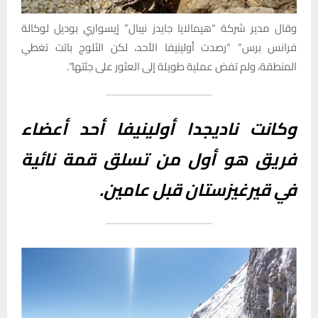
وقال مدير شركة “هيمالايا جايدز نيبال” إيسواري بوديل لوكالة
فرانس برس” “رصدت أولينيفا الأحد، لكن الثلوج باتت تغطي
المنطقة، ولم تفض عملية طويلة إلى العثور على جثتها”.
وكانت ناديجدا أولينيفا أحد أعضاء
فريق هو أول من تسلق قمة نائية
في قيرغيزستان قبل عامين.