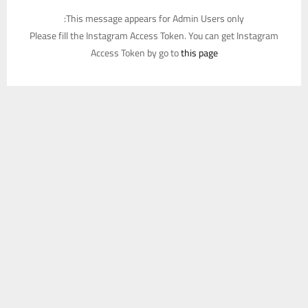
This message appears for Admin Users only:
Please fill the Instagram Access Token. You can get Instagram
Access Token by go to
this page
يستخدم هذا الموقع ملفات تعريف الارتباط لتحسين تجربتك. سنفترض أنك
موافق على هذا، ولكن يمكنك إلغاء الاشتراك إذا كنت ترغب في ذلك.
موافق
قراءة المزيد