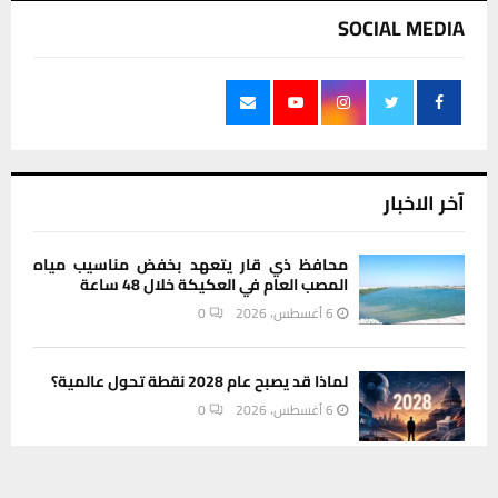
SOCIAL MEDIA
آخر الاخبار
محافظ ذي قار يتعهد بخفض مناسيب مياه
المصب العام في العكيكة خلال 48 ساعة
6 أغسطس، 2026
0
لماذا قد يصبح عام 2028 نقطة تحول عالمية؟
6 أغسطس، 2026
0
يستخدم هذا الموقع ملفات تعريف الارتباط لتحسين تجربتك. سنفترض أنك
موافق على هذا، ولكن يمكنك إلغاء الاشتراك إذا كنت ترغب في ذلك.
مديرية بيئة ذي قار تستهدف أصحاب الأفران