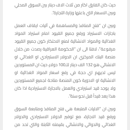
حيث كان الفارق اكثر من ثلاث الاف دينار بين السوق المحلي
وبين الاسعار التي باعتها وزارة التجارة”.
وبين ان “فتح المنافذ والمساهمة في آليات ايقاف العمل
باجازات الاستيراد ورفع جميع القيود امام استيراد المواد
الغذائية والمواد الانشائية لمنع الاحتكار كون جميع القيود
مرفوعة”، لافتا الى ان “الحكومة العراقية رصدت من خلال
منصة البنك المركزي ان الدولار الاستيرادي او الغذائي او
الانشائي هو 132 الف دينار للـ100 دولار، حيث ان المستوردين
ليس لديهم اي حجة في رفع اسعار المواد الغذائية او
الانشائية او الادوية كون المنصة متاحة لجميع المستوردين
ولا يوجد قيد استيرادي والعمل بالاجازة الاستيرادية اذا كان
هذا يعد قيداً قبل نحو سنة”.
وبين ان “الاليات المتبعة هي فتح المنافذ ومتابعة السوق
ورفع قيد الاجازة، مع توفير الدولار الاستيرادي والدولار
الغذائي والدوائي والانشائي بقيمته الثابتة والتي تحد من