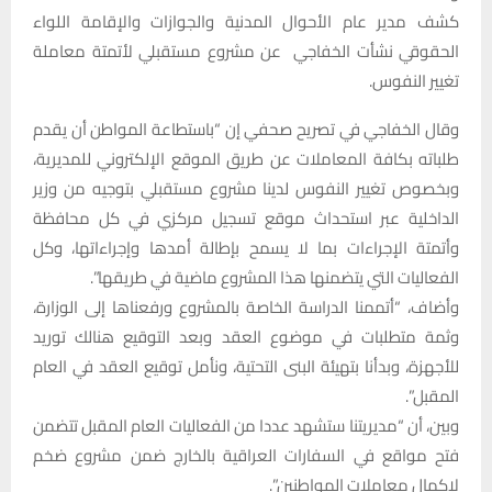
كشف مدير عام الأحوال المدنية والجوازات والإقامة اللواء
الحقوقي نشأت الخفاجي عن مشروع مستقبلي لأتمتة معاملة
تغيير النفوس.
وقال الخفاجي في تصريح صحفي إن “باستطاعة المواطن أن يقدم
طلباته بكافة المعاملات عن طريق الموقع الإلكتروني للمديرية،
وبخصوص تغيير النفوس لدينا مشروع مستقبلي بتوجيه من وزير
الداخلية عبر استحداث موقع تسجيل مركزي في كل محافظة
وأتمتة الإجراءات بما لا يسمح بإطالة أمدها وإجراءاتها، وكل
الفعاليات التي يتضمنها هذا المشروع ماضية في طريقها”.
وأضاف، “أتممنا الدراسة الخاصة بالمشروع ورفعناها إلى الوزارة،
وثمة متطلبات في موضوع العقد وبعد التوقيع هنالك توريد
للأجهزة، وبدأنا بتهيئة البنى التحتية، ونأمل توقيع العقد في العام
المقبل”.
وبين، أن “مديريتنا ستشهد عددا من الفعاليات العام المقبل تتضمن
فتح مواقع في السفارات العراقية بالخارج ضمن مشروع ضخم
لإكمال معاملات المواطنين”.