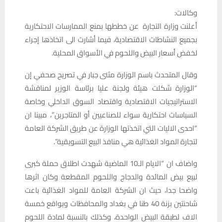
وكالات:
أعلنت وزارة التجارة عن خططها بمنع الممارسات الاحتكارية
بجميع النشاطات الاقتصادية، فيما أشارت الى اتخاذها إجراء
لخفض أسعار البيض واللحوم في الأسواق المحلية.
وقال المتحدث باسم الوزارة مثنى جبار في تصريح صحفي إن
“الوزارة شكلت هيئة ولجنة عليا برئاسة الوزير لمناقشة
الاستراتيجيات الاقتصادية واقتصاد السوق الداخلي وخاصة
السياسات احتكارية سواء للصناعيين أو المتاجرين”، مبينا ان
“احدى الاليات التي اتخذتها الوزارة عن طريق الشركة العامة
لتجارة المواد الغذائية هي منافذ البيع التسويقية”.
واضاف ان “الايام الـ10 الماضية شهدت اطلاق حملة كبرى
لبيع بيض المائدة والدجاج واللحوم المقطعة وكان اثرها
واضحا جدا، حيث ان الشركة العامة للمواد الغذائية باعت
شاحنتين بزنة 40 طنا في بغداد والمحافظات وبواقع خمسة
الاف لطبقة البيض الواحدة، وكذلك بالنسبة لمادة اللحوم