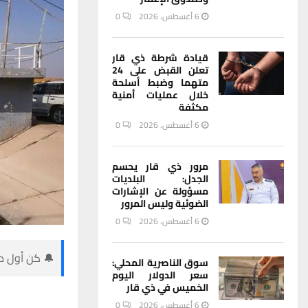
6 أغسطس، 2026
0
قيادة شرطة ذي قار
تعلن القبض على 24
متهما وضبط أسلحة
خلال عمليات أمنية
مكثفة
6 أغسطس، 2026
0
مرور ذي قار يحسم
الجدل: البلديات
مسؤولة عن الإشارات
الضوئية وليس المرور
6 أغسطس، 2026
0
🔔 كن أول من
سوق الناصرية المحلي:
سعر الدولار اليوم
الخميس في ذي قار
6 أغسطس، 2026
0