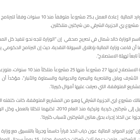
أعلنت وزارة الموارد المائية إعادة العمل بـ25 مشروعاً متوقفاً
مشروع ري الجزيرة الشرقي من شركتين متلكئتين.
سم الوزارة خالد شمال في تصريح صحفي إن “الوزارة تتجه نحو تنفيذ كل الم
وأوضح أن “هيئة الاستصلاح لديها 27 مشروعاً منها 5
أشرف وبابل والناصرية والبصرة والديوانية والسماوة والأنبار”، مؤكداً أن
مشاريع المتوقفة، التي صرفت عليها أموال كبيرة”.
نالك مشروع (ري الجزيرة الشرقي) وهو من المشاريع المتوقفة، كانت كلفته الت
60 مليار دينار، أحيل إلى شركتين كردية وتركية منذ العام 2010، لكنهما تلك
وا عن اتخاذ إجراء بحق هاتين الشركتين لأسباب كثيرة”.
 “وزير الموارد المائية عون ذياب اتخذ قراراً حاسماً وجريئاً بالتنسيق مع وزا
العمل من هاتين الشركتين، وتمت دعوة ثلاث شركات حكومي