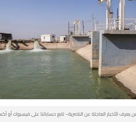
 كن أول من يعرف الأخبار العاجلة عن الناصرية– تابع حساباتنا على ف