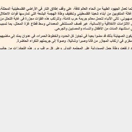
حسين تجربتك. سنفترض أنك موافق على هذا، ولكن يمكنك إلغاء الاشتراك إذا كنت