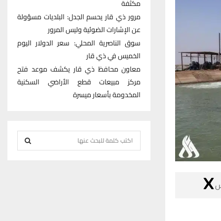
مكثفة
مرور ذي قار يحسم الجدل: البلديات مسؤولة
عن الإشارات الضوئية وليس المرور
سوق الناصرية المحلي: سعر الدولار اليوم
الخميس في ذي قار
معاون محافظ ذي قار يكشف موعد فتح
مركز مبيعات قطع الأراضي السكنية
المخدومة بأسعار ميسرة
S
e
S
a
r
E

c
h
A
f
R