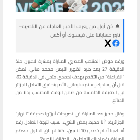
🔔 كن أول من يعرف الأخبار العاجلة عن الناصرية–
تابع حساباتنا على فيسبوك أو أكس
ورغم خوض المنتخب المصري المباراة بعشرة لاعبين منذ
الدقيقة 27 بعد طرد الظهير الأيمن محمد هاني، تمكن
“الفراعنة” من التقدم بهدف لحمدي فتحي في الدقيقة 62،
قبل أن يستدرك إسلام سليماني الأمر بتحقيق التعادل للجزائر
في الدقيقة الخامسة من ضمن الوقت المحتسب بدلا من
الضائع.
وقال محرز بعد المباراة في تصريحات أبرزتها صحيفة “النهار”
الجزائرية: “أنا محبط بعض الشيء بسبب نتيجة التعادل رغم
أننا لعبنا أمام خصم بـ10 لاعبين، لكننا لم نلق الحلول معظم
المباراة، رغم إدراك التعادل في الدقائق الأخيرة”.