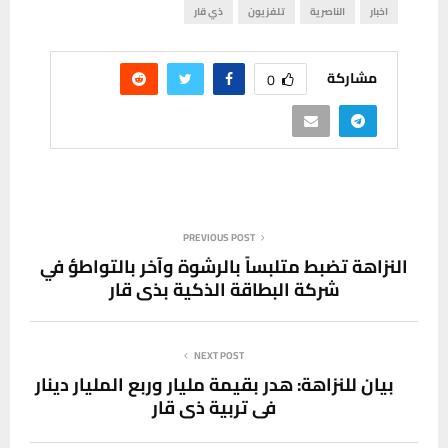
اخبار
الناصرية
تلفزيون
ذي قار
مشاركة
0
PREVIOUS POST
النزاهة تضبط متلبساً بالرشوة وآخر بالتواطؤ في
شركة البطاقة الذكية بذي قار
NEXT POST
بيان للنزاهة: هدر بقيمة مليار وربع المليار دينار
في تربية ذي قار