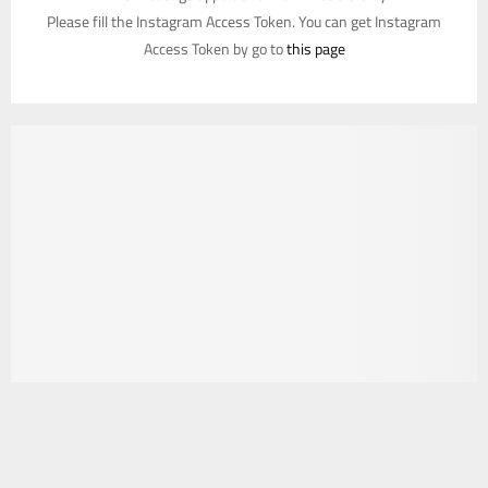
Please fill the Instagram Access Token. You can get Instagram
Access Token by go to
this page
يستخدم هذا الموقع ملفات تعريف الارتباط لتحسين تجربتك. سنفترض أنك
موافق على هذا، ولكن يمكنك إلغاء الاشتراك إذا كنت ترغب في ذلك.
موافق
قراءة المزيد