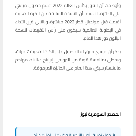
وأوضحت أن الفوز بكأس العالم 2022 حسم حصول ميسي
على الجائزة، لا سيما أن النسخة السابقة من الكرة الذهبية
أقيمت قبل مونديال قطر 2022 مباشرة، وبالتالي فإن الأداء
في البطولة العالمية سيكون على رأس التقييمات لنسخة
البالون دور هذا العام.
يذكر أن ميسي سبق له الحصول على الكرة الذهبية 7 مرات،
ويحظى بمنافسة قوية من النرويجي إيرلينج هالاند، مهاجم
مانشستر سيتي، هذا العام على الجائزة المرموقة.
المصدر: السومرية نيوز
📱 حمل تطبيق أخبار الناصرية وكن على اطلاع دائم