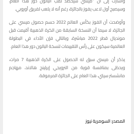
وأشارت إلى أن “ميسي سيحصد لقب البالون دور هذا العام،
وسيصبح أول لاعب يفوز بالجائزة، رغم أنه لا يلعب لفريق أوروبي.
وأوضحت أن الفوز بكأس العالم 2022 حسم حصول ميسي على
الجائزة، لا سيما أن النسخة السابقة من الكرة الذهبية أقيمت قبل
مونديال قطر 2022 مباشرة، وبالتالي فإن الأداء في البطولة
العالمية سيكون على رأس التقييمات لنسخة البالون دور هذا العام.
يذكر أن ميسي سبق له الحصول على الكرة الذهبية 7 مرات،
ويحظى بمنافسة قوية من النرويجي إيرلينج هالاند، مهاجم
مانشستر سيتي، هذا العام على الجائزة المرموقة.
المصدر: السومرية نيوز