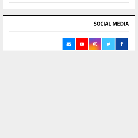
SOCIAL MEDIA
يستخدم هذا الموقع ملفات تعريف الارتباط لتحسين تجربتك. سنفترض أنك
موافق على هذا، ولكن يمكنك إلغاء الاشتراك إذا كنت ترغب في ذلك.
آخر الاخبار
موافق
قراءة المزيد
تسعيرة جديدة للمولدات الاهلية في الغراف
تشمل ثلاثة مستويات وآليات رقابة ميدانية
مشددة
6 أغسطس، 2026
0
حملة رقابية مشتركة تستهدف محال اللحوم
والمطاعم شمال الناصرية