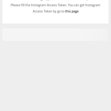
Please fill the Instagram Access Token. You can get Instagram
Access Token by go to
this page
يستخدم هذا الموقع ملفات تعريف الارتباط لتحسين تجربتك. سنفترض أنك
موافق على هذا، ولكن يمكنك إلغاء الاشتراك إذا كنت ترغب في ذلك.
موافق
قراءة المزيد