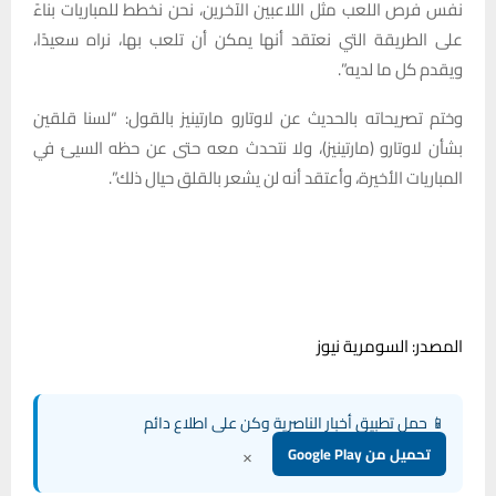
نفس فرص اللعب مثل اللاعبين الآخرين، نحن نخطط للمباريات بناءً
على الطريقة التي نعتقد أنها يمكن أن تلعب بها، نراه سعيدًا،
ويقدم كل ما لديه”.
وختم تصريحاته بالحديث عن لاوتارو مارتينيز بالقول: “لسنا قلقين
بشأن لاوتارو (مارتينيز)، ولا نتحدث معه حتى عن حظه السيئ في
المباريات الأخيرة، وأعتقد أنه لن يشعر بالقلق حيال ذلك”.
المصدر: السومرية نيوز
📱 حمل تطبيق أخبار الناصرية وكن على اطلاع دائم
×
تحميل من Google Play