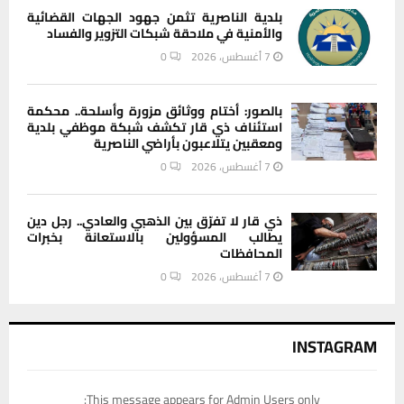
بلدية الناصرية تثمن جهود الجهات القضائية
والأمنية في ملاحقة شبكات التزوير والفساد
7 أغسطس، 2026
0
بالصور: أختام ووثائق مزورة وأسلحة.. محكمة
استئناف ذي قار تكشف شبكة موظفي بلدية
ومعقبين يتلاعبون بأراضي الناصرية
7 أغسطس، 2026
0
ذي قار لا تفرّق بين الذهبي والعادي.. رجل دين
يطالب المسؤولين بالاستعانة بخبرات
المحافظات
7 أغسطس، 2026
0
INSTAGRAM
This message appears for Admin Users only: