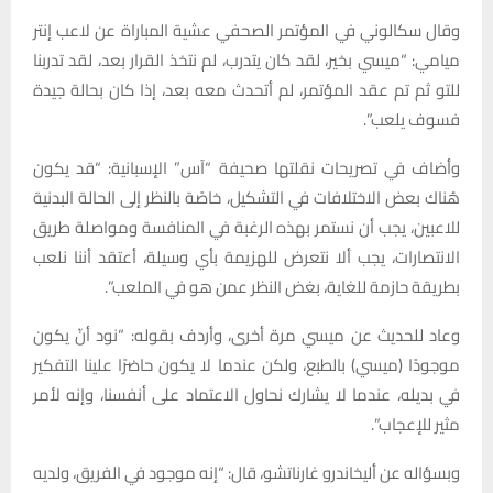
وقال سكالوني في المؤتمر الصحفي عشية المباراة عن لاعب إنتر
ميامي: “ميسي بخير، لقد كان يتدرب، لم نتخذ القرار بعد، لقد تدربنا
للتو ثم تم عقد المؤتمر، لم أتحدث معه بعد، إذا كان بحالة جيدة
فسوف يلعب”.
وأضاف في تصريحات نقلتها صحيفة “آس” الإسبانية: “قد يكون
هُناك بعض الاختلافات في التشكيل، خاصًة بالنظر إلى الحالة البدنية
للاعبين، يجب أن نستمر بهذه الرغبة في المنافسة ومواصلة طريق
الانتصارات، يجب ألا نتعرض للهزيمة بأي وسيلة، أعتقد أننا نلعب
بطريقة حازمة للغاية، بغض النظر عمن هو في الملعب”.
وعاد للحديث عن ميسي مرة أخرى، وأردف بقوله: “نود أنّ يكون
موجودًا (ميسي) بالطبع، ولكن عندما لا يكون حاضرًا علينا التفكير
في بديله، عندما لا يشارك نحاول الاعتماد على أنفسنا، وإنه لأمر
مثير للإعجاب”.
وبسؤاله عن أليخاندرو غارناتشو، قال: “إنه موجود في الفريق، ولديه