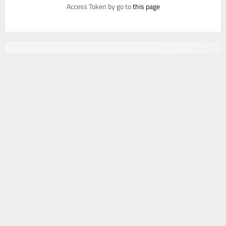
Access Token by go to
this page
يستخدم هذا الموقع ملفات تعريف الارتباط لتحسين تجربتك. سنفترض أنك
موافق على هذا، ولكن يمكنك إلغاء الاشتراك إذا كنت ترغب في ذلك.
موافق
قراءة المزيد