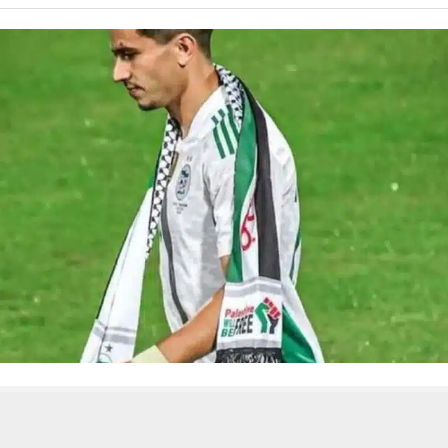
 من يعرف الأخبار العاجلة عن الناصرية– تابع حساباتنا على فيسبوك أو
حسين تجربتك. سنفترض أنك موافق على هذا، ولكن يمكنك إلغاء الاشتراك إذا كنت