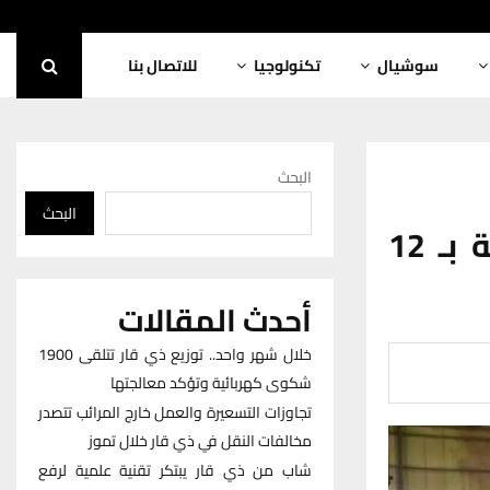
سوشيال
تكنولوجيا
للاتصال بنا
البحث
البحث
شركة اور تجهِّز اسواق الموصل والناصرية بـ 12
أحدث المقالات
خلال شهر واحد.. توزيع ذي قار تتلقى 1900
شكوى كهربائية وتؤكد معالجتها
تجاوزات التسعيرة والعمل خارج المرائب تتصدر
مخالفات النقل في ذي قار خلال تموز
شاب من ذي قار يبتكر تقنية علمية لرفع