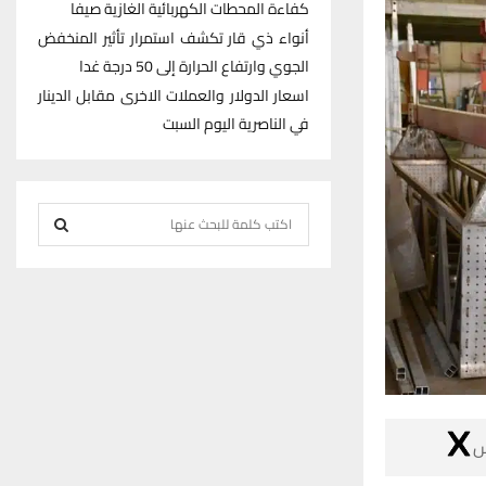
كفاءة المحطات الكهربائية الغازية صيفا
أنواء ذي قار تكشف استمرار تأثير المنخفض
الجوي وارتفاع الحرارة إلى 50 درجة غدا
اسعار الدولار والعملات الاخرى مقابل الدينار
في الناصرية اليوم السبت
S
e
S
a
r
E
c
h
A
f
R
o
r
C

:
H