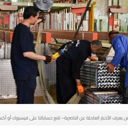
 كن أول من يعرف الأخبار العاجلة عن الناصرية– تابع حساباتنا على ف