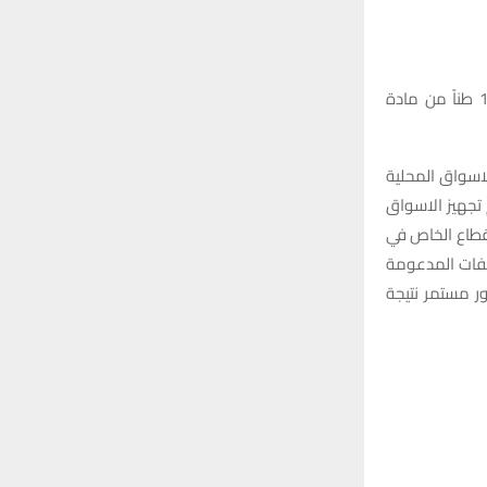
اعلنت شركة اور العامة عن تجهيز الاسواق المحلية في محافظتي الموصل وذي قار بـ 12 طناً من مادة
لاسواق المحلية
تجهيز الاسواق
 تجهير القطاع الخاص في
واصفات المدعومة
ر مستمر نتيجة