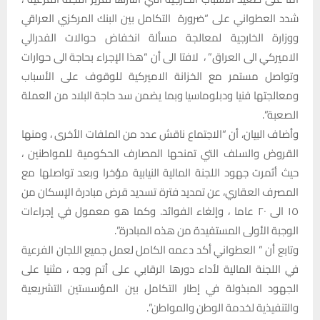
شدد العطواني على “ضرورة التكامل بين البنك المركزي العراقي
ووزارة الخارجية لمعالجة مسألة انخفاض حوالات الفدرالي
الاميركي الى العراق” ، لافتا الى أن “هذا الإجراء بحاجة الى حوارات
وتواصل مستمر مع الخزانة الاميركية للوقوف على الأسباب
ومعالجتها فنيا ودبلوماسيا وبما يضمن سد حاجة البلاد من العملة
الصعبة”.
وأضاف البيان، أن “الاجتماع ناقش عدد من الملفات الأخرى ، ومنها
القروض والسلف التي تمنحها المصارف الحكومية للمواطنين ،
حيث أثمرت جهود اللجنة المالية النيابية مؤخرا وبعد تواصلها مع
المصرف العقاري، عن تمديد فترة تسديد قرض مبادرة الإسكان من
١٥ الى ٢٠ عاما ، وإلغاء الفوائد. وكما هو معمول في إجراءات
الوجبة الأولى المستفيدة من هذه المبادرة”.
وتابع أن ” العطواني أكد دعمه الكامل لعمل جميع اللجان الفرعية
في اللجنة المالية لأداء دورها الرقابي على أتم وجه ، مثنيا على
الجهود المبذولة في إطار التكامل بين المؤسستين التشريعية
والتنفيذية لخدمة الوطن والمواطن”.