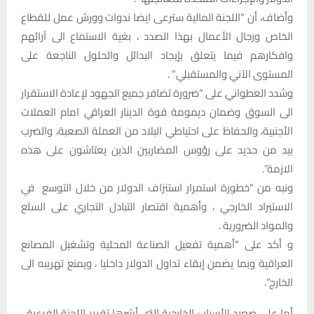
وأضاف، أن “اللجنة المالية سترعى ايضا ندوات وورش عمل للقطاع
الخاص ورجال الأعمال بهذا الصدد ، بغية الاستماع الى آرائهم
وافكارهم فيما يتعلق بإيجاد البدائل والحلول الناجعة على
المستوى الآني والمستقبلي” .
وشدد العطواني على “ضرورة تضافر جميع الجهود لإعادة الاستقرار
الى السوق وضمان ديمومة قوة الدينار العراقي امام العملات
الأجنبية، والحفاظ على احتياطي البلاد من العملة الصعبة، والضرب
بيد من حديد على رؤوس المضاربين الذين يعتاشون على هذه
الازمة”.
ونبه من “خطورة استمرار استنزاف الدولار من خلال التوسع في
الاستيراد الخارجي ، وأهمية اقتصار التبادل التجاري على السلع
والمواد الضرورية .
و أكد على “أهمية تفعيل الصناعة المحلية وتشغيل المصانع
العراقية وبما يضمن إبقاء تداول الدولار داخليا ، ويمنع تهريبه الى
الخارج”.
أما على صعيد الأسباب الخارجية التي أشرها تقرير اللجنة الفرعية ،