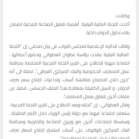
وكالات:
أكدت اللجنة المالية النيابية أهمية تفعيل الصناعة المحلية لضمان
بقاء تداول الدولار داخليا.
وقالت الدائرة الإعلامية لمجلس النواب، في بيان صحفي إن “اللجنة
المالية النيابية عقدت برئاسة عطوان العطواني وحضور أعضائها ،
اجتماعا مهما للاطلاع على تقرير اللجنة الفرعية المختصة بمراقبة
عمل المصارف الحكومية والبنك المركزي العراقي”، لافتة الى أنه
“جرى خلال الاجتماع مناقشة أسباب وتداعيات ارتفاع سعر صرف
الدولار ، و السبل الكفيلة بمعالجة هذا الملف الحساس ، فضلا عن
ملفات أخرى تتعلق بعمل المصارف”.
وقال العطواني : إن “لجنته وبعد الاطلاع على تقرير اللجنة الفرعية ،
ستعقد اجتماعا مهما مع دولة رئيس الوزراء خلال الأيام المقبلة ،
وسلسلة اجتماعات أخرى مع وزيري الصناعة والخارجية ومحافظ
البنك المركزي للوقوف على أسباب استمرار ارتفاع اسعار صرف
الدولار والإجراءات المتخذة لمعالجتها “.