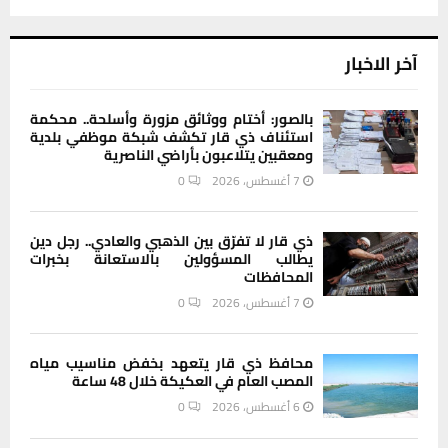
آخر الاخبار
بالصور: أختام ووثائق مزورة وأسلحة.. محكمة
استئناف ذي قار تكشف شبكة موظفي بلدية
ومعقبين يتلاعبون بأراضي الناصرية
7 أغسطس، 2026
0
ذي قار لا تفرّق بين الذهبي والعادي.. رجل دين
يطالب المسؤولين بالاستعانة بخبرات
المحافظات
7 أغسطس، 2026
0
محافظ ذي قار يتعهد بخفض مناسيب مياه
المصب العام في العكيكة خلال 48 ساعة
6 أغسطس، 2026
0