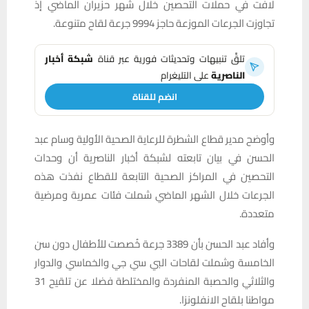
لافت في حملات التحصين خلال شهر حزيران الماضي إذ
تجاوزت الجرعات الموزعة حاجز 9994 جرعة لقاح متنوعة.
تلقَّ تنبيهات وتحديثات فورية عبر قناة
شبكة أخبار
الناصرية
على التليغرام
انضم للقناة
وأوضح مدير قطاع الشطرة للرعاية الصحية الأولية وسام عبد
الحسن في بيان تابعته لشبكة أخبار الناصرية أن وحدات
التحصين في المراكز الصحية التابعة للقطاع نفذت هذه
الجرعات خلال الشهر الماضي شملت فئات عمرية ومرضية
متعددة.
وأفاد عبد الحسن بأن 3389 جرعة خُصصت للأطفال دون سن
الخامسة وشملت لقاحات البي سي جي والخماسي والدوار
والثلاثي والحصبة المنفردة والمختلطة فضلا عن تلقيح 31
مواطنا بلقاح الانفلونزا.