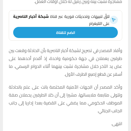
مشاجرة نشبت بينه وبين زميل له خلال أوقات العمل.
تلقَّ تنبيهات وتحديثات فورية عبر قناة
شبكة أخبار الناصرية
على التليغرام
انضم للقناة
وأفاد المصدر في تصريح لشبكة أخبار الناصرية بأن الحادثة وقعت بين
طرفين يعملان في جهة حكومية واحدة، إذ أقدم أحدهما على
عض يد الآخر خلال مشاجرة نشبت بينهما أثناء الدوام الرسمي، ما
أسفر عن قطع إصبع الطرف الأول.
وأكد المصدر أن الجهات الأمنية المختصة باتت على علم بالحادثة
وتتولى متابعة ملابساتها، مشيرا إلى أن كلا الطرفين يحملان صفة
الموظف الحكومي مما يضفي على القضية بعدا إداريا إلى جانب
الجانب الجنائي.
انتهى.