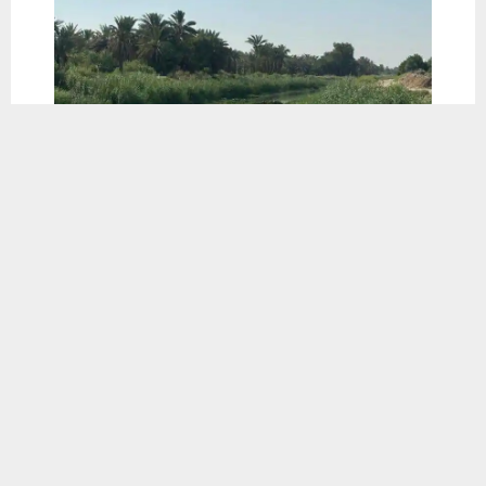
يستخدم هذا الموقع ملفات تعريف الارتباط لتحسين تجربتك. سنفترض أنك
موافق على هذا، ولكن يمكنك إلغاء الاشتراك إذا كنت ترغب في ذلك.
موافق
قراءة المزيد
📱 حمل تطبيق أخبار الناصرية وكن على اطلاع دائم
×
تحميل من Google Play