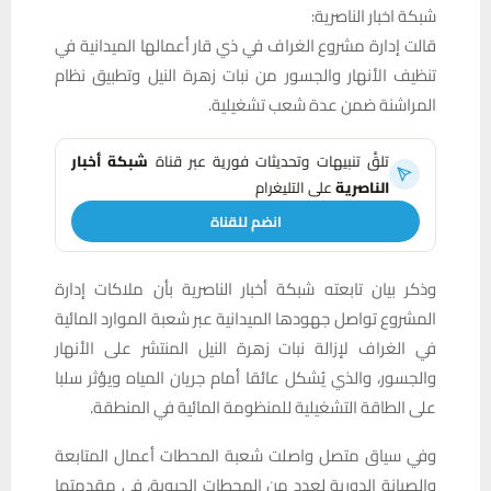
شبكة اخبار الناصرية:
قالت إدارة مشروع الغراف في ذي قار أعمالها الميدانية في
تنظيف الأنهار والجسور من نبات زهرة النيل وتطبيق نظام
المراشنة ضمن عدة شعب تشغيلية.
تلقَّ تنبيهات وتحديثات فورية عبر قناة
شبكة أخبار
الناصرية
على التليغرام
انضم للقناة
وذكر بيان تابعته شبكة أخبار الناصرية بأن ملاكات إدارة
المشروع تواصل جهودها الميدانية عبر شعبة الموارد المائية
في الغراف لإزالة نبات زهرة النيل المنتشر على الأنهار
والجسور، والذي يُشكل عائقا أمام جريان المياه ويؤثر سلبا
على الطاقة التشغيلية للمنظومة المائية في المنطقة.
وفي سياق متصل واصلت شعبة المحطات أعمال المتابعة
والصيانة الدورية لعدد من المحطات الحيوية، في مقدمتها