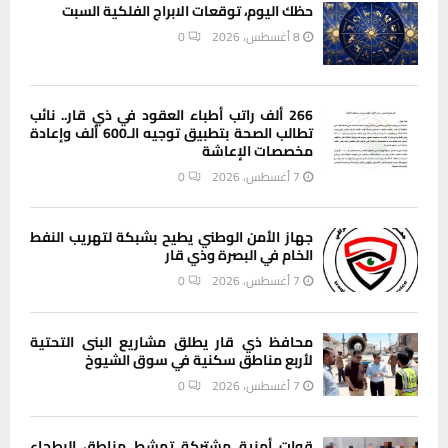
حظك اليوم، توقعات الابراج الفلكية السبت
8 أغسطس، 2026
0
266 ألف راتب أطباء العقود في ذي قار.. نائب
تطالب الصحة بتطبيق توجيه الـ600 ألف وإعادة
مخصصات الإعاشة
7 أغسطس، 2026
0
جهاز الأمن الوطني يطيح بشبكة لتهريب النفط
الخام في البصرة وذي قار
7 أغسطس، 2026
0
محافظ ذي قار يطلق مشاريع البنى التحتية
لأربع مناطق سكنية في سوق الشيوخ
7 أغسطس، 2026
0
قوات أمنية مشتركة تمشط مناطق البطحاء