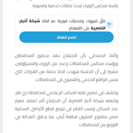
رئاسة مجلس الوزراء لبحث ملفات خدمية وتنموية.
تلقَّ تنبيهات وتحديثات فورية عبر قناة
شبكة أخبار
الناصرية
على التليغرام
انضم للقناة
وأفاد الحمداني بأن الاجتماع عقد بحضور المحافظين
ورؤساء مجالس المحافظات وعدد من الوزراء والمسؤولين،
مشيرا إلى أن الجلسة شهدت اتخاذ جملة من القرارات التي
تمس الواقع الخدمي والتنموي في المحافظات.
وكشف في تصريح نقله المكتب الإعلامي لمحافظة ذي قار،
وتابعته شبكة أخبار الناصرية، أن الاجتماع أقر اعتماد معيار
عدد السكان ونسب الفقر في توزيع قطع الأراضي السكنية
ضمن مشروع المليون قطعة أرض، بما يحقق العدالة في
التوزيع بين المحافظات.