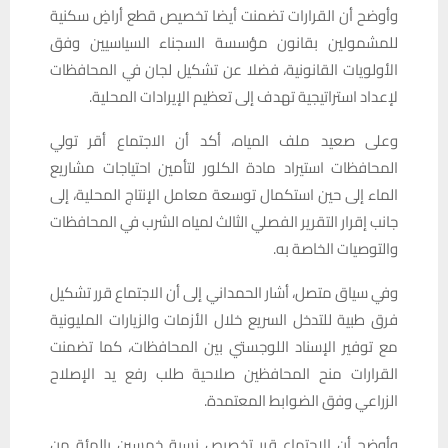
وأوضح أن القرارات تضمنت أيضا تخصيص قطع أراضٍ سكنية
للمشمولين بقانون مؤسسة السجناء السياسيين وفق
الأولويات القانونية، فضلا عن تشكيل لجان في المحافظات
لإعداد استراتيجية تهدف إلى تعظيم الإيرادات المحلية.
وعلى صعيد ملف المياه، أكد أن الاجتماع أقر تولي
المحافظات استيراد مادة الكلور لتأمين احتياجات مشاريع
الماء إلى حين استكمال توسعة معامل الإنتاج المحلية، إلى
جانب إقرار التقرير الفصلي الثالث لمياه الشرب في المحافظات
والتوصيات الخاصة به.
وفي سياق متصل، أشار الحمداني إلى أن الاجتماع قرر تشكيل
فرق طبية للتدخل السريع خلال الأزمات والزيارات المليونية
مع توفير الإسناد اللوجستي بين المحافظات، كما تضمنت
القرارات منح المحافظين صلاحية طلب رفع يد الإصلاح
الزراعي وفق الضوابط المعتمدة.
وأوضح أن الاجتماع قرر تخصيص نسبة خمسين بالمئة من