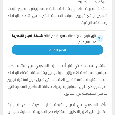
شبكة اخبار الناصرية:
عقدت مديرية ماء ذي قار اجتماعا ضم مسؤولين محليين لبحث
تحسين واقع تجهيز المياه الصالحة للشرب في قضاء البطحاء
ومناطقه الريفية.
تلقَّ تنبيهات وتحديثات فورية عبر قناة
شبكة أخبار الناصرية
على التليغرام
انضم للقناة
استقبل مدير ماء ذي قار أحمد عزيز السعيدي في مكتبه عضو
مجلس المحافظة نغم رزاق الإبراهيمي وقائممقام قضاء البطحاء
أحمد الشايع لمناقشة تذليل العقبات التي تحول دون استقرار تجهيز
المياه ووضع حلول استراتيجية لإنهاء معاناة المناطق السكنية التي
لم تكن مخدومة في السابق.
وأكد السعيدي في تصريح لشبكة أخبار الناصرية، حرص المديرية
الكامل على تعزيز التعاون المشترك مع الحكومة المحلية، مبينا أن