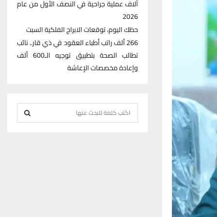
آلاف عملية جراحية في النصف الأول من عام
2026
حظك اليوم، توقعات الابراج الفلكية السبت
266 ألف راتب أطباء العقود في ذي قار.. نائب
تطالب الصحة بتطبيق توجيه الـ600 ألف
وإعادة مخصصات الإعاشة
S
e
S
a
r
E
c
h
A
f
R
o
r
C