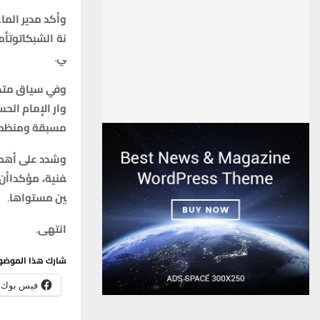
وأكد
مدير
الما
نة
الشبكات
وتأم
ي
.
وفي
سياق
متص
وار
الإمام
الحس
مسبقة
ومنظم
وشدد
على
أهم
فنية،
مؤكدا
أن
ين
مستواها
.
انتهى
.
شارك هذا الموضو
فيس بوك