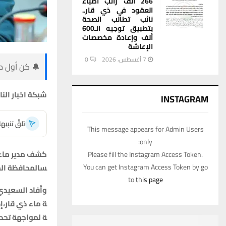
266 ألف راتب أطباء
العقود في ذي قار..
نائب تطالب الصحة
بتطبيق توجيه الـ600
ألف وإعادة مخصصات
الإعاشة
7 أغسطس، 2026
0
🔔 كن أول من
شبكة
اخبار
النا
INSTAGRAM
تلقَّ تنبي
This message appears for Admin Users
only:
كشف
مدير
ماء
Please fill the Instagram Access Token.
س
المحافظة
ال
You can get Instagram Access Token by go
to
this page
وأفاد
السعيدي
ة
ماء
ذي
قار،
إ
ة
لمواجهة
تحد