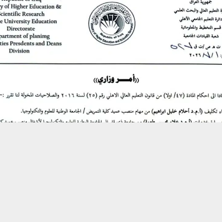
حسين تجربتك. سنفترض أنك موافق على هذا، ولكن يمكنك إلغاء الاشتراك إذا كنت