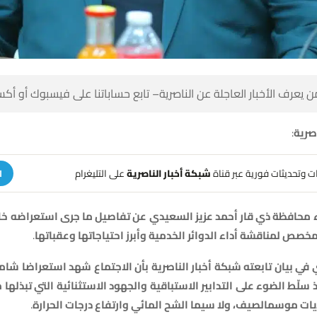
 كن أول من يعرف الأخبار العاجلة عن الناصرية– تابع حساباتنا على ف
:
النا
على التليغرام
شبكة أخبار الناصرية
تلقَّ تنبيهات وتحديثات فوري
ة
ال
استعراضه
جرى
ما
تفاصيل
عن
السعيدي
عزيز
أحمد
قار
ذي
محافظة
.
وعقباتها
احتياجاتها
وأبرز
الخدمية
الدوائر
أداء
لمناقشة
المخ
املا
استعراضا
شهد
الاجتماع
بأن
الناصرية
أخبار
شبكة
تابعته
بيان
في
ت
تبذلها
التي
الاستثنائية
والجهود
الاستباقية
التدابير
على
الضوء
سلّط
إ
.
الحرارة
درجات
وارتفاع
المائي
الشح
سيما
ولا
الصيف،
موسم
تحد