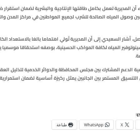
ء
أن
المديرية
تعمل
بكامل
طاقتها
الإنتاجية
والبشرية
لضمان
استقرار
ض
ين
وصول
المياه
الصالحة
للشرب
لجميع
المواطنين
في
مراكز
المدن
وال
ل،
أشار
السعيدي
إلى
أن
المديرية
تُولي
اهتماما
بالغا
بالاستعداد
الكا
ين
وتوفير
المياه
لكافة
المواكب
الحسينية،
بوصفه
استحقاقا
موسميا
ي
ة
.
ية
الدعم
المشترك
بين
مجلس
المحافظة
والدوائر
الخدمية
لتذليل
العقب
التنسيق
المستمر
بين
الجانبين
يمثل
ركيزة
أساسية
لضمان
استمرارية
ع:
X
WhatsApp
طباعة