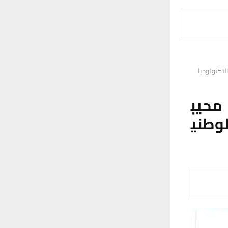
لتكنولوجيا
 محيب
وطني