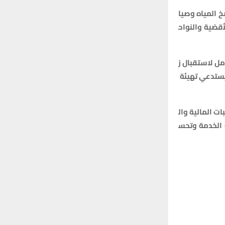
خ
المياه
وصيا
أقضية
والنواح
مل
لاستقبال
ز
ستدعي
تهيئة
ات
المالية
وال
الخدمة
وتحس