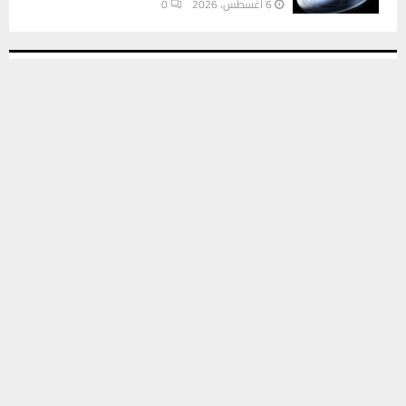
6 أغسطس، 2026
0
INSTAGRAM
يستخدم هذا الموقع ملفات تعريف الارتباط لتحسين تجربتك. سنفترض أنك
موافق على هذا، ولكن يمكنك إلغاء الاشتراك إذا كنت ترغب في ذلك.
موافق
قراءة المزيد
This message appears for Admin Users only:
Please fill the Instagram Access Token. You can get Instagram
Access Token by go to
this page