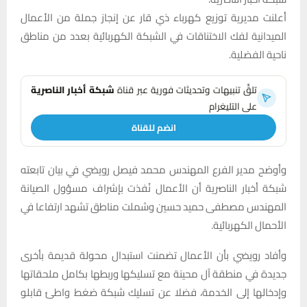
أعلنت مديرية توزيع كهرباء ذي قار عن إنجاز جملة من الأعمال
الميدانية لفك الاختناقات في الشبكة الكهربائية بعدد من مناطق
ناحية الفضلية.
تلقَّ تنبيهات وتحديثات فورية عبر قناة
شبكة أخبار الناصرية
على التليغرام
انضم للقناة
وأوضح مدير الفرع المهندس محمد فيصل رويضي في بيان تابعته
شبكة أخبار الناصرية أن الأعمال نُفذت بإشراف مسؤول الصيانة
المهندس مصطفى حميد حسين وشملت مناطق تشهد ارتفاعا في
الأحمال الكهربائية.
وأفاد رويضي بأن الأعمال تضمنت استبدال محولة قديمة بأخرى
جديدة في منطقة آل محينة مع تسليكها وربطها بكامل ملحقاتها
وإدخالها إلى الخدمة، فضلا عن تسليك شبكة ضغط واطئ قابلو