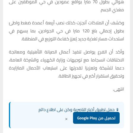
هوائي بطول 70 مترا بواقع عمودين في حي الموظفين على
مغذي الجسر.
وكشف أن الملاكات أنجزت كذلك نصب أربعة أعمدة ضغط واطئ
بطول إجمالي بلغ 120 مترا في حي الجوادين، بما يسهم في
استحداث مسار تغذية جديد يُعزز كفاءة التوزيع في المنطقة.
وأكد أن الفرع يواصل تنفيذ أعمال الصيانة التأهيلية ومعالجة
الاختناقات انسجاما مع توجيهات وزارة الكهرباء والشركة العامة،
دعما للشبكة وتعزيزا لقدرتها على استيعاب الأحمال المتزايدة
وتحقيق استقرار أكبر في تجهيز الطاقة.
انتهى.
📱 حمل تطبيق أخبار الناصرية وكن على اطلاع دائم
×
تحميل من Google Play