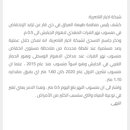
شبكة اخبار الناصرية:
كشف رئيس منظمة طبيعة العراق في ذي قار عن تزايد الإنخفاض
في منسوب نهر الفرات المغذي لاهوار الجبايش الى 0،5 م.
وذكر جاسم الاسدي لشبكة اخبار الناصرية، انه تمكن خلال عملية
رصد مستمرة عند نقطة محددة من ملاحظة مستوى انخفاض
منسوب نهر الفرات عند مداخل الاهوار الوسطى وهور الحماَر
الغربي في الجايش وهو اسوأ منسوب منذ عام 2015 ، علما ان
منسوب تشرين الاول عام 2020 كان 1،60 متر اي بفرق مقداره
1،10 متر .
واشار الى ان منسوب النهر بلغ اليوم 0،5 متر ، وهذا الامر يعني تغير
في نوعية المياه والتي ستسبب الكثير من الأمراض .
انتهى.