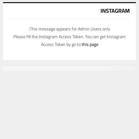
INSTAGRAM
This message appears for Admin Users only:
Please fill the Instagram Access Token. You can get Instagram
Access Token by go to
this page
يستخدم هذا الموقع ملفات تعريف الارتباط لتحسين تجربتك. سنفترض أنك
موافق على هذا، ولكن يمكنك إلغاء الاشتراك إذا كنت ترغب في ذلك.
موافق
قراءة المزيد