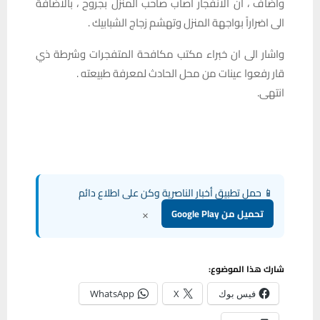
واضاف ، ان الانفجار اصاب صاحب المنزل بجروح ، بالاضافة
الى اضراراً بواجهة المنزل وتهشم زجاج الشبابيك .
واشار الى ان خبراء مكتب مكافحة المتفجرات وشرطة ذي
قار رفعوا عينات من محل الحادث لمعرفة طبيعته .
انتهى.
📱 حمل تطبيق أخبار الناصرية وكن على اطلاع دائم
×
تحميل من Google Play
شارك هذا الموضوع:
فيس بوك
X
WhatsApp