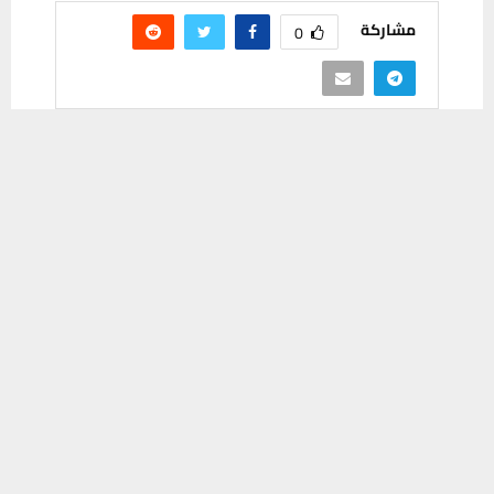
مشاركة
0
يستخدم هذا الموقع ملفات تعريف الارتباط لتحسين تجربتك. سنفترض أنك
موافق على هذا، ولكن يمكنك إلغاء الاشتراك إذا كنت ترغب في ذلك.
موافق
قراءة المزيد
PREVIOUS POST
دائرة ماء ذي قار تبسّط إجراءاتها الإدارية وتفتح
أبوابها أمام المواطنين
NEXT POST
رئيس لجنة الخدمات في مجلس ذي قار يطالب
بتكثيف الخدمات في سوق الشيوخ والجبايش
لاستقبال الزوار