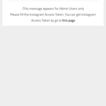
This message appears for Admin Users only:
Please fill the Instagram Access Token. You can get Instagram
Access Token by go to
this page
يستخدم هذا الموقع ملفات تعريف الارتباط لتحسين تجربتك. سنفترض أنك
موافق على هذا، ولكن يمكنك إلغاء الاشتراك إذا كنت ترغب في ذلك.
موافق
قراءة المزيد