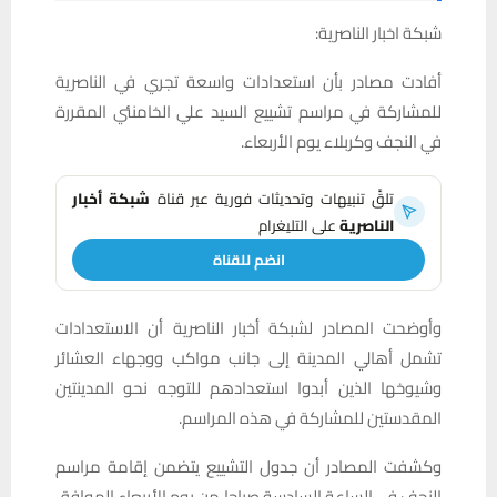
شبكة اخبار الناصرية:
أفادت مصادر بأن استعدادات واسعة تجري في الناصرية
للمشاركة في مراسم تشييع السيد علي الخامنئي المقررة
في النجف وكربلاء يوم الأربعاء.
تلقَّ تنبيهات وتحديثات فورية عبر قناة
شبكة أخبار
الناصرية
على التليغرام
انضم للقناة
وأوضحت المصادر لشبكة أخبار الناصرية أن الاستعدادات
تشمل أهالي المدينة إلى جانب مواكب ووجهاء العشائر
وشيوخها الذين أبدوا استعدادهم للتوجه نحو المدينتين
المقدستين للمشاركة في هذه المراسم.
وكشفت المصادر أن جدول التشييع يتضمن إقامة مراسم
النجف في الساعة السادسة صباحا من يوم الأربعاء الموافق