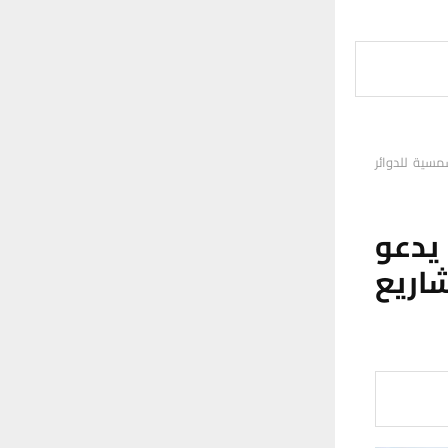
مسية للدوائر
يدعو
اريع