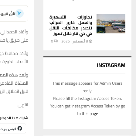
تلقَّ تنبي
تجاوزات التسعيرة
والعمل خارج المرائب
تتصدر مخالفات النقل
وأفاد الحمداني ف
في ذي قار خلال تموز
على طريق يا حسي
8 أغسطس، 2026
0
وأكد محافظ ذي ق
الأعداد الكبيرة 
INSTAGRAM
وتُعد هذه الممر
المشاة القادمي
This message appears for Admin Users
قبيل انطلاق الزيا
only:
Please fill the Instagram Access Token.
انتهى.
You can get Instagram Access Token by go
to
this page
شارك هذا الموضو
فيس بوك