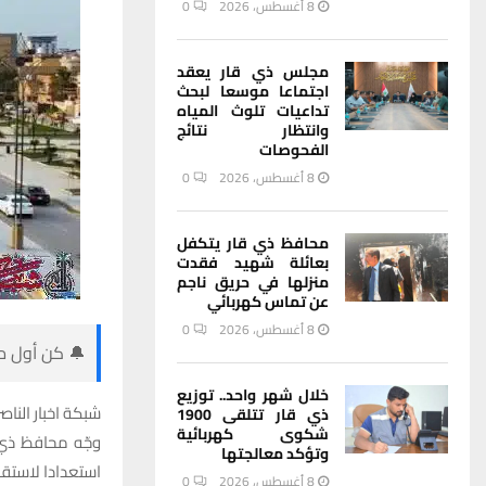
8 أغسطس، 2026
0
مجلس ذي قار يعقد
اجتماعا موسعا لبحث
تداعيات تلوث المياه
وانتظار نتائج
الفحوصات
8 أغسطس، 2026
0
محافظ ذي قار يتكفل
بعائلة شهيد فقدت
منزلها في حريق ناجم
عن تماس كهربائي
8 أغسطس، 2026
0
🔔 كن أول من
خلال شهر واحد.. توزيع
شبكة اخبار الناصر
ذي قار تتلقى 1900
شكوى كهربائية
وجّه محافظ ذي ق
وتؤكد معالجتها
استعدادا لاستقبا
8 أغسطس، 2026
0