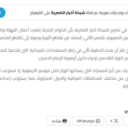
هات وتحديثات فورية عبر قناة
شبكة أخبار الناصرية
على التليغرام
ا
ي تصريح لشبكة اخبار الناصرية، بأن الكوادر البلدية باشرت أعمال التهيئة وا
ن المعروف بالممر الثاني، الممتد من تقاطع الثورة وصولا إلى تقاطع المنصو
ار أن هذه الخطوة تأتي في إطار الاستعدادات الميدانية التي تتخذها الم
من الزوار القادمين لإحياء ذكرى أربعينية الإمام الحسين.
ات من أبرز المسارات التي يسلكها الزوار خلال موسم الأربعينية، إذ تستوعب أ
ن من مختلف المحافظات العراقية والدول المجاورة، مما يستوجب إعداده
رة.
ع:
X
WhatsApp
طباعة