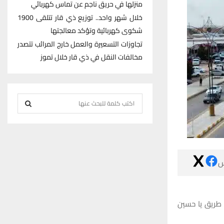
منزلها في حريق ناجم عن تماس كهربائي
خلال شهر واحد.. توزيع ذي قار تتلقى 1900
شكوى كهربائية وتؤكد معالجتها
تجاوزات التسعيرة والعمل خارج المرائب تتصدر
مخالفات النقل في ذي قار خلال تموز
S
e
S
a
r
E
c

h
A
f
R
o
r
وجّه محافظ ذي 
C
:
H