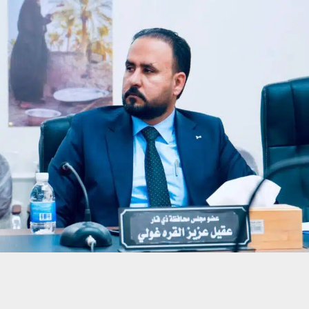
حسين تجربتك. سنفترض أنك موافق على هذا، ولكن يمكنك إلغاء الاشتراك إذا كنت
 من يعرف الأخبار العاجلة عن الناصرية– تابع حساباتنا على فيسبوك أو