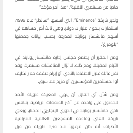
ماديا من مستثمري الأقلية”. “هذا أمر مؤكد.”
وتدير شركة “Eminence”، التي أسسها “ساندلر” عام 1999،
استثمارات بنحو 7 مليارات دولار، وهي ثالث أكبر مساهم في
أسهم مانشستر يونايتد المدرجة، بحسب بيانات جمعتها
“بلومبرغ”.
ومن المقرر أن يجتمع مجلس إدارة مانشستر يونايتد في
الأيام المقبلة. ومع ذلك، لا تزال المناقشات مستمرة، وقد
تقرر عائلة غليزر الاحتفاظ بالنادي، أو إبرام صفقة مع راتكليف
أو المستثمرين المؤسسيين، أو مزيج مما سبق.
ومن شأن أي اتفاق أن ينهي المعركة طويلة الأمد
للحصول على واحدة من أكبر الصفقات الرياضية. يتنافس
نادي مانشستر يونايتد في الدوري الإنجليزي الممتاز، ويعني
تاريخه الغني وقاعدة المشجعين العالمية المترامية
الأطراف أنه كان مرغوباً منذ فترة طويلة من قبل