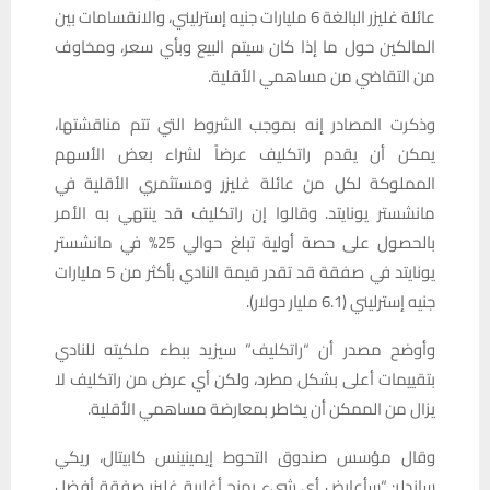
عائلة غليزر البالغة 6 مليارات جنيه إسترليني، والانقسامات بين
المالكين حول ما إذا كان سيتم البيع وبأي سعر، ومخاوف
من التقاضي من مساهمي الأقلية.
وذكرت المصادر إنه بموجب الشروط التي تتم مناقشتها،
يمكن أن يقدم راتكليف عرضاً لشراء بعض الأسهم
المملوكة لكل من عائلة غليزر ومستثمري الأقلية في
مانشستر يونايتد. وقالوا إن راتكليف قد ينتهي به الأمر
بالحصول على حصة أولية تبلغ حوالي 25% في مانشستر
يونايتد في صفقة قد تقدر قيمة النادي بأكثر من 5 مليارات
جنيه إسترليني (6.1 مليار دولار).
وأوضح مصدر أن “راتكليف” سيزيد ببطء ملكيته للنادي
بتقييمات أعلى بشكل مطرد، ولكن أي عرض من راتكليف لا
يزال من الممكن أن يخاطر بمعارضة مساهمي الأقلية.
وقال مؤسس صندوق التحوط إيمينينس كابيتال، ريكي
ساندلر: “سأعارض أي شيء يمنح أغلبية غليزر صفقة أفضل