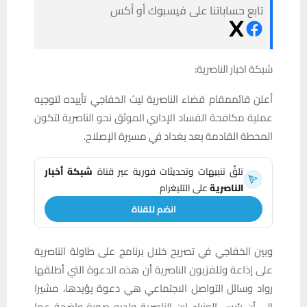
تابع حساباتنا على فيسبوك أو أكس
شبكة اخبار الناصرية:
أعلن قائممقام قضاء الناصرية ليث الخفاجي تأييده لتوجيه
عملية مكافحة الفساد الإداري الموثق نحو الناصرية لتكون
المحطة القادمة بعد بغداد في مسيرة الإصلاح.
تلقَّ تنبيهات وتحديثات فورية عبر قناة
شبكة أخبار
الناصرية
على التليغرام
انضم للقناة
وبين الخفاجي في تصريح خلال برنامج على طاولة الناصرية
على إذاعة وتلفزيون الناصرية أن هذه الدعوة التي أطلقها
رواد وسائل التواصل الاجتماعي هي دعوة يؤيدها، مشيرا
إلى أن رئيس الوزراء ابن الناصرية ولديه صورة واضحة عما