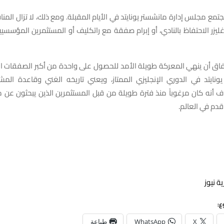
جتمع مجلس إدارة مانشستر يونايتد في الأيام المقبلة. ومع ذلك، لا تزال الم
غليزر الاحتفاظ بالنادي، أو إبرام صفقة مع راتكليف أو المستثمرين المؤسسيي
اق أن ينهي المعركة طويلة الأمد للحصول على واحدة من أكبر الصفقات الر
ونايتد في الدوري الإنجليزي الممتاز، ويعني تاريخه الغني وقاعدة المش
راف أنه كان مرغوباً منذ فترة طويلة من قبل المستثمرين الذين يبحثون ع
دم في العالم.
ة نيوز
ع:
X
WhatsApp
طباعة