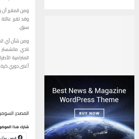
ومن المقرر أن ي
وقد تقرر عائلة 
سبق.
ومن شأن أي اتف
نادي مانشستر ي
المترامية الأط
أغنى دوري كرة ق
المصدر: السومري
شارك هذا الموضو
فيس بوك