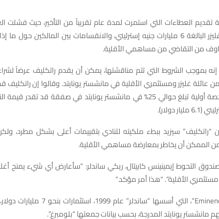
 تقديم العطاءات التي استمرت لمدة عام تقريباً من التأخير، حيث فشلت ال
توقعات عائلة غليزر البالغة 6 مليارات جنيه إسترليني، والانقسامات بين المالكين حول م
اوف من التقاضي من مساهمي الأقلية.
إنه بموجب الشروط التي تتم مناقشتها، يمكن أن يقدم راتكليف عرضاً لشر
 عائلة غليزر ومستثمري الأقلية في مانشستر يونايتد. وقالوا إن راتكليف قد 
يار دولار).
 “راتكليف” سيزيد ببطء ملكيته للنادي بتقييمات أعلى بشكل مطرد، ول
 من الممكن أن يخاطر بمعارضة مساهمي الأقلية.
ق التحوط إيمينينس كابيتال، ريكي ساندلر: “سأعارض أي شيء يمنح أغلب
ستثمري الأقلية”. “هذا أمر مؤكد.”
وتدير شركة “Eminence”، التي أسسها “ساندلر” عام 
انشستر يونايتد المدرجة، بحسب بيانات جمعتها “بلومبرغ”.