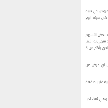
o
r
C
عروض في تلبية
:
ا إذا كان سيتم البيع
H
اء بعض الأسهم
ينتهي به الأمر
بالحصول على حصة أولية تبلغ حوالي 25% في مانشستر يونايتد في صفقة قد تقدر قيمة النادي بأكثر من 5
كن أي عرض من
ية غليزر صفقة
1999، استثمارات بنحو 7 مليارات دولار، وهي ثالث أكبر