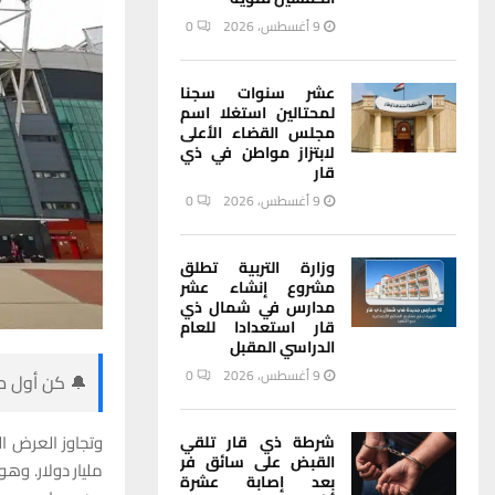
9 أغسطس، 2026
0
عشر سنوات سجنا
لمحتالين استغلا اسم
مجلس القضاء الأعلى
لابتزاز مواطن في ذي
قار
9 أغسطس، 2026
0
وزارة التربية تطلق
مشروع إنشاء عشر
مدارس في شمال ذي
قار استعدادا للعام
الدراسي المقبل
9 أغسطس، 2026
0
🔔 كن أول من
شرطة ذي قار تلقي
القبض على سائق فر
مليار دولار. وهو
بعد إصابة عشرة