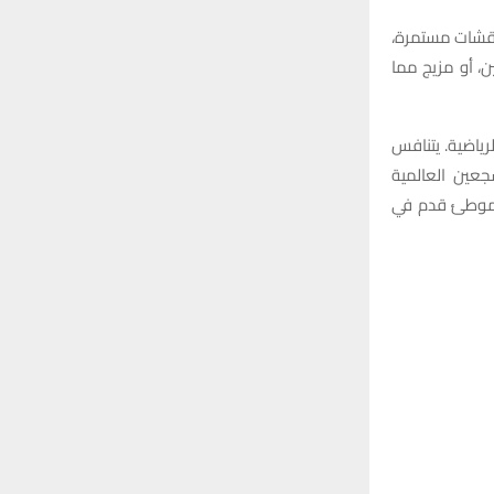
ناقشات مستمرة،
ن، أو مزيج مما
ياضية. يتنافس
جعين العالمية
ن موطئ قدم في