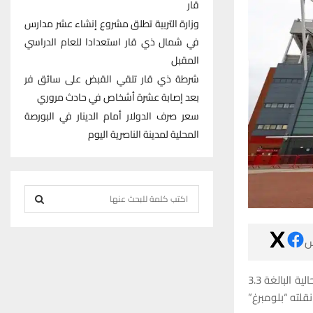
قار
وزارة التربية تطلق مشروع إنشاء عشر مدارس
في شمال ذي قار استعدادا للعام الدراسي
المقبل
شرطة ذي قار تلقي القبض على سائق فر
بعد إصابة عشرة أشخاص في حادث مروري
سعر صرف الدولار أمام الدينار في البورصة
المحلية لمدينة الناصرية اليوم
S
e
S
a

r
E
c
وتجاوز العرض القطري 5 مليارات جنيه إسترليني (6.1 مليار دولار)، مقارنة بقيمته السوقية الحالية البالغة 3.3
h
A
مليار دولار. وه
f
R