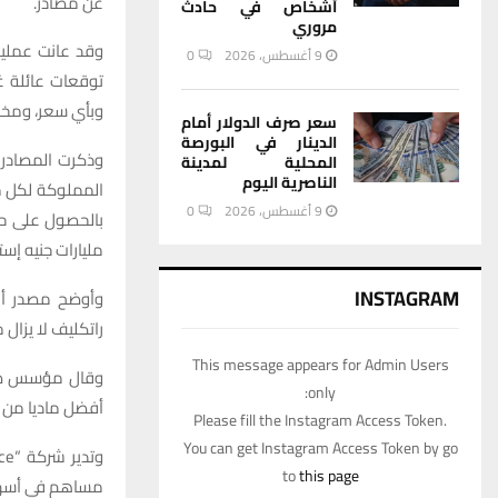
عن مصادر.
أشخاص في حادث
مروري
وقد عانت عملية
9 أغسطس، 2026
0
وبأي سعر، ومخ
سعر صرف الدولار أمام
الدينار في البورصة
وذكرت المصادر 
المحلية لمدينة
الناصرية اليوم
المملوكة لكل من
9 أغسطس، 2026
0
مليارات جنيه إسترليني (6.1 مل
INSTAGRAM
وأوضح مصدر أن
راتكليف لا يزال
This message appears for Admin Users
وقال مؤسس صندو
only:
أفضل ماديا من م
Please fill the Instagram Access Token.
You can get Instagram Access Token by go
to
this page
مساهم في أسهم م