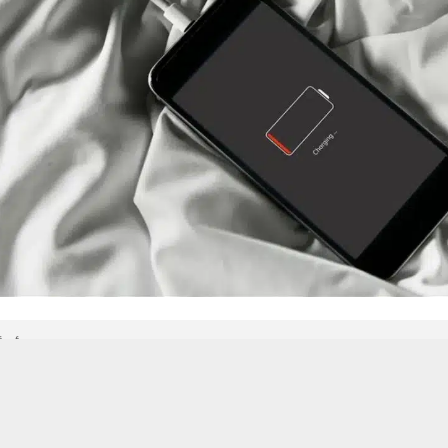
 من يعرف الأخبار العاجلة عن الناصرية– تابع حساباتنا على فيسبوك أو
حسين تجربتك. سنفترض أنك موافق على هذا، ولكن يمكنك إلغاء الاشتراك إذا كنت
ووفقا لشركة “آبل”: تم تصميم بطارية آيفون العادي