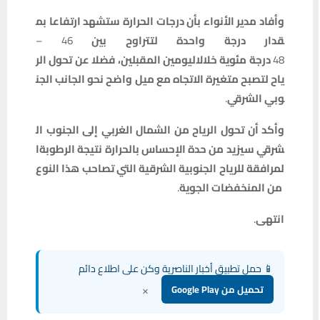
وأفاد
مدير
الأنواء
بأن
درجات
الحرارة
ستشهد
ارتفاعا
بم
قدار
درجة
واحدة
لتتراوح
بين
46 –
48
درجة
مئوية
خلال
اليومين
المقبلين،
فضلا
عن
تحول
الر
ياح
لتصبح
متغيرة
الاتجاه
مع
ميل
واضح
نحو
الجانب
الجن
وبي
الشرقي
.
وأكد
أن
تحول
الرياح
من
الشمال
الغربي
إلى
الجنوب
ال
شرقي
سيزيد
من
حدة
الإحساس
بالحرارة
نتيجة
الرطوبة
ا
لمرافقة
للرياح
الجنوبية
الشرقية
التي
تصاحب
هذا
النوع
من
المنخفضات
الجوية
.
انتهى
.
📱 حمل تطبيق أخبار الناصرية وكن على اطلاع دائم
×
تحميل من Google Play