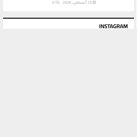
10 أغسطس، 2026
0
INSTAGRAM
يستخدم هذا الموقع ملفات تعريف الارتباط لتحسين تجربتك. سنفترض أنك
موافق على هذا، ولكن يمكنك إلغاء الاشتراك إذا كنت ترغب في ذلك.
This message appears for Admin Users only:
موافق
قراءة المزيد
Please fill the Instagram Access Token. You can get Instagram
Access Token by go to
this page