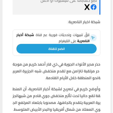
تابع حساباتنا على فيسبوك أو أكس
شبكة
اخبار
الناصرية
:
تلقَّ تنبيهات وتحديثات فورية عبر قناة
شبكة أخبار
الناصرية
على التليغرام
انضم للقناة
حذر
مدير
الأنواء
الجوية
في
ذي
قار
أحمد
كريم
من
موجة
حر
مرتقبة
تتزامن
مع
تقدم
منخفض
شبه
الجزيرة
العربي
ة
نحو
المنطقة
خلال
الأيام
القادمة
.
وأوضح
كريم
في
تصريح
لشبكة
أخبار
الناصرية،
أن
المنط
قة
تقع
حاليا
تحت
تأثير
منخفض
جوي
قادم
من
شبه
الجز
يرة
العربية
يتقدم
باتجاهها،
مصحوبا
بابتعاد
المرتفع
الج
وي
المعتاد
من
شمال
أفريقيا
والبحر
الأبيض
المتوسط
.