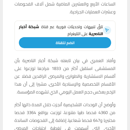
الساعات الأربع والعشرين الماضية شمل آلاف الفحوصات
وعشرات العمليات الجراحية.
تلقَّ تنبيهات وتحديثات فورية عبر قناة
شبكة أخبار
الناصرية
على التليغرام
انضم للقناة
وأفاد العمري في بيان تابعته شبكة أخبار الناصرية بأن
المستشفى استقبل أكثر من 1833 مراجعا توزعوا على
أقسام الاستشارية والطوارئ والمرضى الراقدين فضلا عن
الأقسام التخصصية والإسنادية الأخرى، مشيرا إلى أن هذا
الزخم يعكس حجم العمل اليومي الذي تشهده المؤسسة.
وأوضح أن الوحدات التشخيصية أنجزت خلال المدة ذاتها أكثر
من 4360 فحصا طبيا متنوعا، توزعت بواقع 3364 فحصا
مختبريا و647 فحصا شعاعيا، إضافة إلى الفحوصات الساندة
الأخرى التي أسهمت في تغطية احتياجات المرضى