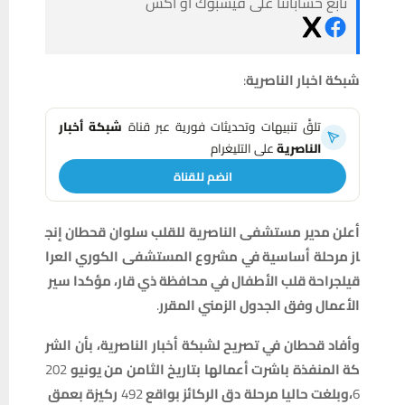
تابع حساباتنا على فيسبوك أو أكس
شبكة
اخبار
الناصرية
:
تلقَّ تنبيهات وتحديثات فورية عبر قناة
شبكة أخبار
الناصرية
على التليغرام
انضم للقناة
أعلن
مدير
مستشفى
الناصرية
للقلب
سلوان
قحطان
إنج
از
مرحلة
أساسية
في
مشروع
المستشفى
الكوري
العرا
قي
لجراحة
قلب
الأطفال
في
محافظة
ذي
قار،
مؤكدا
سير
الأعمال
وفق
الجدول
الزمني
المقرر
.
وأفاد
قحطان
في
تصريح
لشبكة
أخبار
الناصرية،
بأن
الشر
كة
المنفذة
باشرت
أعمالها
بتاريخ
الثامن
من
يونيو
202
6
،
وبلغت
حاليا
مرحلة
دق
الركائز
بواقع
492
ركيزة
بعمق