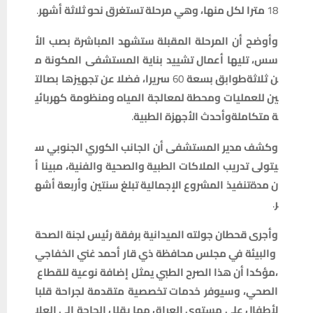
18
مترا
لكل
منها،
وهي
مرحلة
تستغرق
نحو
ثلاثة
أشهر
.
وأوضح
أن
المرحلة
المقبلة
ستشهد
المباشرة
بصب
الأ
سس،
تليها
أعمال
تشييد
بناية
المستشفى
المكونة
م
ن
ثلاثة
طوابق
بسعة
60
سريرا،
فضلا
عن
تجهيزها
بصالت
ين
للعمليات
ومحطة
لمعالجة
المياه
ومنظومة
كهربائي
ة
متكاملة
وأحدث
الأجهزة
الطبية
.
وكشف
مدير
المستشفى
أن
الجانب
الكوري
الجنوبي
س
يتولى
تدريب
الملاكات
الطبية
والصحية
والفنية،
مبينا
أ
ن
مدة
تنفيذ
المشروع
الإجمالية
تبلغ
سنتين
وأربعة
أشه
ر
.
وأجرى
قحطان
جولته
الميدانية
برفقة
رئيس
لجنة
الصحة
والبيئة
في
مجلس
محافظة
ذي
قار
أحمد
غني
الخفاجي
،
مؤكدا
أن
هذا
الصرح
الطبي
يمثل
إضافة
نوعية
للقطاع
الصحي،
وسيوفر
خدمات
تخصصية
متقدمة
لجراحة
قلب
ا
لأطفال
على
مستوى
العراق
مما
يقلل
الحاجة
إلى
العلا