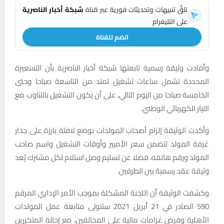
تلقَّ تنبيهات وتحديثات فورية عبر قناة
شبكة أخبار الناصرية
على التليغرام
انضم للقناة
وأفادت وثيقة رسمية تابعتها شبكة أخبار الناصرية بأن التسعيرة
المحددة تشمل ساعات تشغيل تمتد من التاسعة صباحا وحتى
الخامسة صباحا من اليوم التالي، على أن يكون التشغيل بالتناوب مع
التيار الكهربائي الوطني.
وأكدت الوثيقة إلزام أصحاب المولدات بوضع لافتة بارزة على جدار
غرفة المولد تتضمن سعر الأمبير وأوقات التشغيل واسم صاحب
المولد ورقم هاتفه، فضلا عن تسليم وصل استلام لكل مشترك يُعد
وثيقة عقد رسمية بين الطرفين.
وكشفت الوثيقة أن اللجنة المشكلة بموجب الأمر الإداري المرقم
590 الصادر في 21 أبريل 2021 ستتولى متابعة عمل المولدات
الأهلية وفرض غرامات مالية على المخالفين، مع إحالة المتكررين