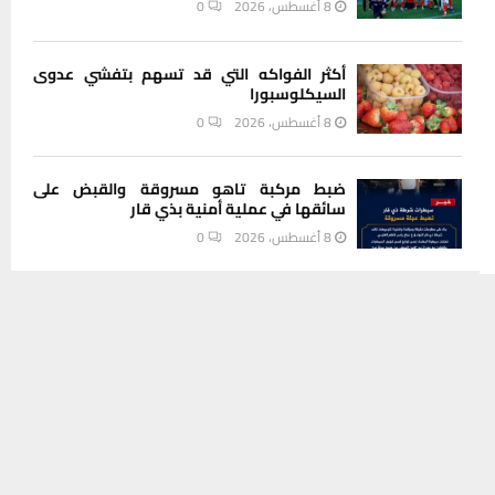
8 أغسطس، 2026
0
أكثر الفواكه التي قد تسهم بتفشي عدوى
السيكلوسبورا
8 أغسطس، 2026
0
ضبط مركبة تاهو مسروقة والقبض على
سائقها في عملية أمنية بذي قار
8 أغسطس، 2026
0
يستخدم هذا الموقع ملفات تعريف الارتباط لتحسين تجربتك. سنفترض أنك
INSTAGRAM
موافق على هذا، ولكن يمكنك إلغاء الاشتراك إذا كنت ترغب في ذلك.
موافق
قراءة المزيد
This message appears for Admin Users only:
Please fill the Instagram Access Token. You can get Instagram
Access Token by go to
this page