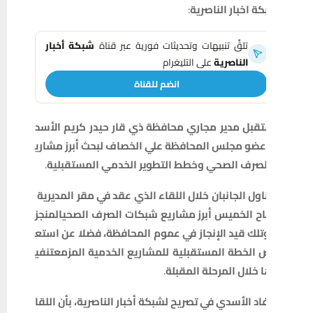
كة
اخبار
الناصرية
:
تلقَّ تنبيهات وتحديثات فورية عبر قناة
شبكة أخبار
الناصرية
على التليغرام
انضم للقناة
تقبل
مدير
مجاري
محافظة
ذي
قار
حيدر
كريم
الأسد
عضو
مجلس
المحافظة
علي
الخصاف
لبحث
أبرز
مشاري
لصرف
الصحي
وخطط
التطوير
الخدمي
المستقبلية
.
اول
الجانبان
خلال
اللقاء
الذي
عقد
في
مقر
المديرية
ح
الخميس
أبرز
مشاريع
شبكات
الصرف
الصحي
المنجز
تلك
قيد
الإنجاز
في
عموم
المحافظة،
فضلا
عن
استع
ض
الخطة
المستقبلية
للمشاريع
الخدمية
المزمع
تنفي
خلال
المرحلة
المقبلة
.
اد
الأسدي
في
تصريح
لشبكة
أخبار
الناصرية،
بأن
اللقا