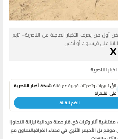
ن أول من يعرف الأخبار العاجلة عن الناصرية– تابع
اتنا على فيسبوك أو أكس
اخبار
الناصرية
:
تلقَّ تنبيهات وتحديثات فورية عبر قناة
شبكة أخبار الناصرية
على التليغرام
انضم للقناة
مفتشية
آثار
وتراث
ذي
قار
حملة
ميدانية
لإزالة
التجاوزا
موقع
تل
الأحيمر
الأثري
في
قضاء
الغراف
بالتعاون
مع
الآثار
والتراث
.