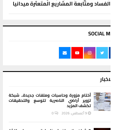
لفساد ومتابعة المشاريع المتعثرة ميدانيا
SOCIAL M
اخبار
أختام مزورة وحاسبات وملفات جديدة.. شبكة
تزوير أراضي الناصرية تتوسع والتحقيقات
تكشف المزيد
9 أغسطس، 2026
0