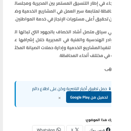
اء
في
إطار
التنسيق
المستمر
بين
المديرية
ومجلس
ال
افظة
لمتابعة
سير
العمل
في
المشاريع
الخدمية
وض
تحقيق
أعلى
مستويات
الإنجاز
في
خدمة
المواطنين
.
ي
سياق
متصل
أشاد
الخصاف
بالجهود
التي
تبذلها
ال
در
الهندسية
والفنية
في
المديرية
خلال
إشرافها
ع
تنفيذ
المشاريع
الخدمية
وإدارة
حملات
الصيانة
المكث
في
مختلف
أنحاء
المحافظة
.
هى
.
 حمل تطبيق أخبار الناصرية وكن على اطلاع دائم
×
تحميل من Google Play
ك هذا الموضوع:
فيس بوك
X
WhatsApp