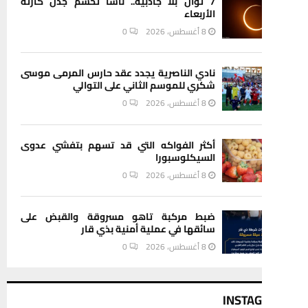
7 ثوان بلا جاذبية.. ناسا تحسم جدل كارثة
الأربعاء
8 أغسطس، 2026
0
نادي الناصرية يجدد عقد حارس المرمى موسى
شكري للموسم الثاني على التوالي
8 أغسطس، 2026
0
أكثر الفواكه التي قد تسهم بتفشي عدوى
السيكلوسبورا
8 أغسطس، 2026
0
ضبط مركبة تاهو مسروقة والقبض على
سائقها في عملية أمنية بذي قار
8 أغسطس، 2026
0
INSTA