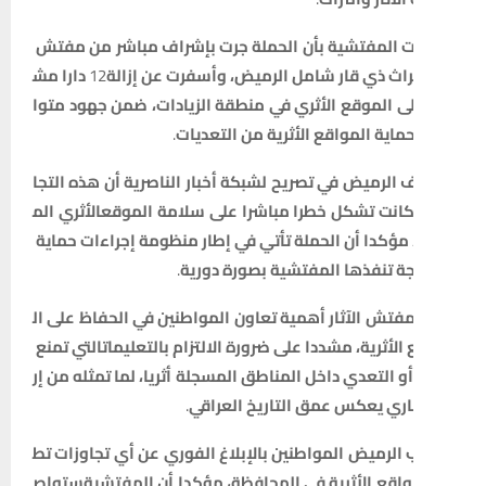
ت
المفتشية
بأن
الحملة
جرت
بإشراف
مباشر
من
مفتش
راث
ذي
قار
شامل
الرميض،
وأسفرت
عن
إزالة
12
دارا
مش
ى
الموقع
الأثري
في
منطقة
الزيادات،
ضمن
جهود
متوا
حماية
المواقع
الأثرية
من
التعديات
.
الرميض
في
تصريح
لشبكة
أخبار
الناصرية
أن
هذه
التجا
انت
تشكل
خطرا
مباشرا
على
سلامة
الموقع
الأثري
الم
مؤكدا
أن
الحملة
تأتي
في
إطار
منظومة
إجراءات
حماية
ة
تنفذها
المفتشية
بصورة
دورية
.
فتش
الآثار
أهمية
تعاون
المواطنين
في
الحفاظ
على
ال
الأثرية،
مشددا
على
ضرورة
الالتزام
بالتعليمات
التي
تمنع
أو
التعدي
داخل
المناطق
المسجلة
أثريا،
لما
تمثله
من
إر
ري
يعكس
عمق
التاريخ
العراقي
.
الرميض
المواطنين
بالإبلاغ
الفوري
عن
أي
تجاوزات
تط
واقع
الأثرية
في
المحافظة،
مؤكدا
أن
المفتشية
ستواص