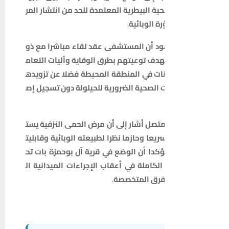
حية
البيطرية
المعتمدة
للحد
من
انتشار
المر
رة
الوبائية
.
ود
أن
المستشفى
عقد
لقاء
مباشرا
مع
ذو
هدف
توعيتهم
بطرق
الوقاية
وآليات
التعام
نات
في
المنطقة
المحيطة
فضلا
عن
تزويده
ت
الصحية
الضرورية
للحيلولة
دون
تسجيل
إص
تصل
أشار
إلى
أن
مرض
الحمى
النزفية
يست
ريعا
وحازما
نظرا
لطبيعته
الوبائية
وقابليت
كدا
أن
الوضع
في
قرية
آل
بوحمزة
بات
تح
الكاملة
في
أعقاب
الإجراءات
الميدانية
ال
فرق
المتخصصة
.