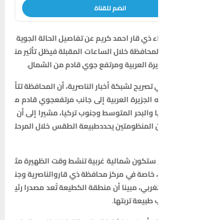
انضم للقناة
ء
ذي
قار
احمد
كريم
عن
تفاصيل
الحالة
الجوية
لمحافظة
خلال
الساعات
المقبلة
في
ظل
تأثير
من
يرة
العربية
ومرتفع
جوي
قادم
من
الشمال
.
تصريح
لشبكة
أخبار
الناصرية،
أن
المحافظة
تتأ
الجزيرة
العربية
إلى
جانب
مرتفع
جوي
قادم
م
ا
والبحر
المتوسط
وجنوب
تركيا،
مشيرا
إلى
أن
المنظومتين
يحدد
طبيعة
الطقس
خلال
المرحل
ستكون
شمالية
غربية
تنشط
وقت
الظهيرة
مث
خاصة
في
مركز
محافظة
ذي
قار
والناصرية
وجن
غربي،
مبينا
أن
منطقة
الكطيعة
تُعد
مصدرا
رئي
طبيعة
تربتها
.