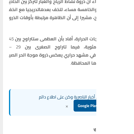
اء
أن
ذروة
نشاط
الرياح
والغبار
تتركز
بين
الحادي
الخامسة
مساء،
لتخف
بعدها
تدريجيا
مع
انخف
،
مشيرا
إلى
أن
الظاهرة
مرتبطة
بأوقات
الذرو
ات
الحرارة،
أفاد
بأن
العظمى
ستتراوح
بين
45
مئوية،
فيما
تتراوح
الصغرى
بين
29 –
في
مشهد
حراري
يعكس
ذروة
موجة
الحر
الصي
ا
المحافظة
.
خبار الناصرية وكن على اطلاع دائم
×
: