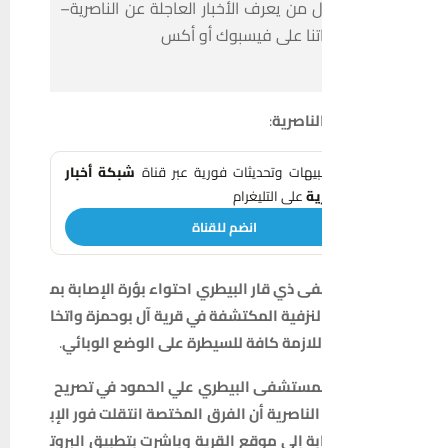
 من يعرف الأخبار العاجلة عن الناصرية–
اتنا على فيسبوك أو أكس
لناصرية
:
تنبيهات وتحديثات فورية عبر قناة
شبكة أخبار
ية
على التليغرام
انضم للقناة
فى
ذي
قار
البيطري
احتواء
بؤرة
الإصابة
بم
لنزفية
المكتشفة
في
قرية
آل
بوحمزة
واتخا
للازمة
كافة
للسيطرة
على
الوضع
الوبائي
.
لمستشفى
البيطري
علي
الحمود
في
تصريح
الناصرية
أن
الفرق
المختصة
انتقلت
فور
الإب
بة
إلى
موقع
القرية
وباشرت
بتطبيق
البروت